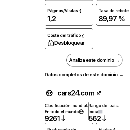
Páginas/Visitas
Tasa de rebote
1,2
89,97 %
Coste del tráfico
Desbloquear
Analiza este dominio →
Datos completos de este dominio →
cars24.com
Clasificación mundial
:
Rango del país
:
En todo el mundo
India
9261
562
Puntuación de
Visitas