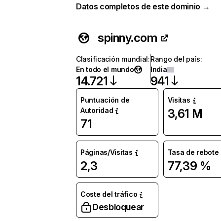
Datos completos de este dominio →
spinny.com
Clasificación mundial
:
Rango del país
:
En todo el mundo
India
14.721
941
Puntuación de
Visitas
Autoridad
3,61 M
71
Páginas/Visitas
Tasa de rebote
2,3
77,39 %
Coste del tráfico
Desbloquear