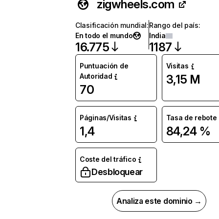
zigwheels.com
Clasificación mundial
:
Rango del país
:
En todo el mundo
India
16.775
1187
Puntuación de
Visitas
Autoridad
3,15 M
70
Páginas/Visitas
Tasa de rebote
1,4
84,24 %
Coste del tráfico
Desbloquear
Analiza este dominio →