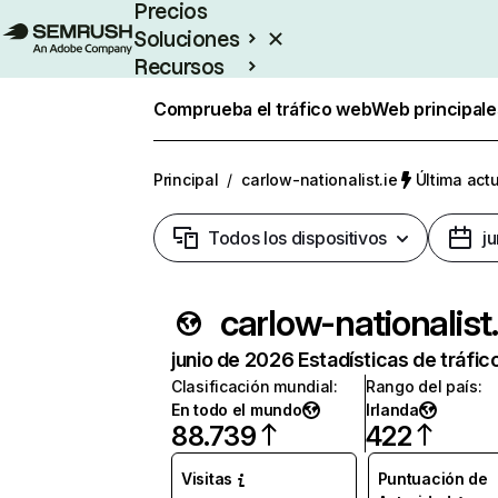
Precios
Soluciones
Recursos
Empresas
Comprueba el tráfico web
Web principale
Principal
/
carlow-nationalist.ie
Última actu
Todos los dispositivos
j
carlow
junio de 2026 Estadísticas de tráfic
Clasificación mundial
:
Rango del país
:
En todo el mundo
Irlanda
88.739
422
Visitas
Puntuación de