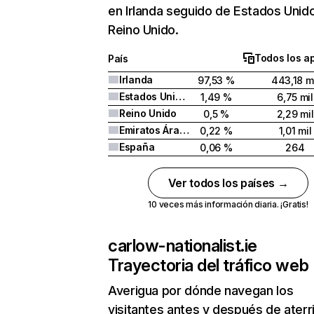
en Irlanda seguido de Estados Unid
Reino Unido.
Todos los a
País
Irlanda
97,53 %
443,18 m
Estados Unidos
1,49 %
6,75 mil
Reino Unido
0,5 %
2,29 mil
Emiratos Árabes Unidos
0,22 %
1,01 mil
España
0,06 %
264
Ver todos los países →
10 veces más información diaria. ¡Gratis!
carlow-nationalist.ie
Trayectoria del tráfico web
Averigua por dónde navegan los
visitantes antes y después de aterr