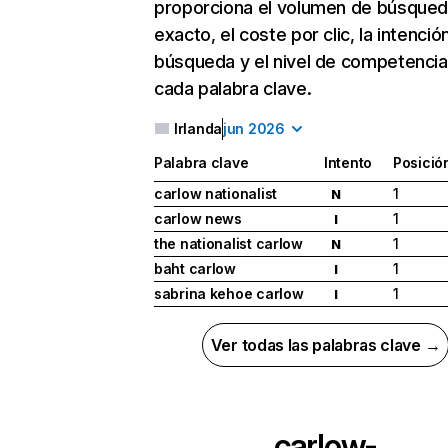
proporciona el volumen de búsque
exacto, el coste por clic, la intenció
búsqueda y el nivel de competencia
cada palabra clave.
Irlanda
jun 2026
Palabra clave
Intento
Posició
carlow nationalist
1
N
carlow news
1
I
the nationalist carlow
1
N
baht carlow
1
I
sabrina kehoe carlow
1
I
Ver todas las palabras clave →
carlow-