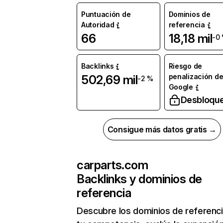
Puntuación de
Dominios de
Autoridad
referencia
66
18,18 mil
-0
Backlinks
Riesgo de
penalización d
502,69 mil
-2 %
Google
Desbloqu
Consigue más datos gratis →
carparts.com
Backlinks y dominios de
referencia
Descubre los dominios de referenc