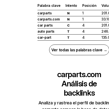
Palabra clave
Intento
Posición
Vol
carparts
1
201.
N
carparts.com
1
33.1
N
car parts
4
201.
C
auto parts
4
246
T
car-part
4
135.
T
Ver todas las palabras clave →
carparts.com
Análisis de
backlinks
Analiza y rastrea el perfil de backli