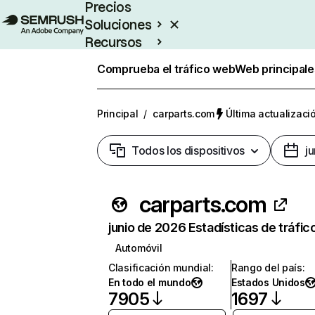
Precios
Soluciones
Recursos
Empresas
Comprueba el tráfico web
Web principale
Principal
/
carparts.com
Última actualizació
Todos los dispositivos
j
carparts.com
junio de 2026 Estadísticas de tráfic
Automóvil
Clasificación mundial
:
Rango del país
:
En todo el mundo
Estados Unidos
7905
1697