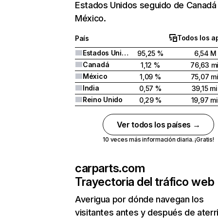
Estados Unidos seguido de Canadá
México.
Todos los a
País
Estados Unidos
95,25 %
6,54 M
Canadá
1,12 %
76,63 mi
México
1,09 %
75,07 mi
India
0,57 %
39,15 mi
Reino Unido
0,29 %
19,97 mi
Ver todos los países →
10 veces más información diaria. ¡Gratis!
carparts.com
Trayectoria del tráfico web
Averigua por dónde navegan los
visitantes antes y después de aterr