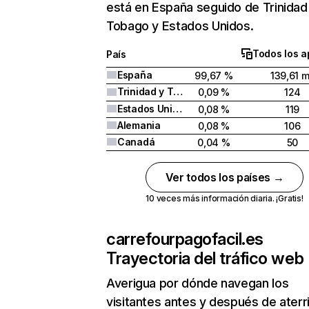
está en España seguido de Trinidad
Tobago y Estados Unidos.
Todos los a
País
España
99,67 %
139,61 m
Trinidad y Tobago
0,09 %
124
Estados Unidos
0,08 %
119
Alemania
0,08 %
106
Canadá
0,04 %
50
Ver todos los países →
10 veces más información diaria. ¡Gratis!
carrefourpagofacil.es
Trayectoria del tráfico web
Averigua por dónde navegan los
visitantes antes y después de aterr