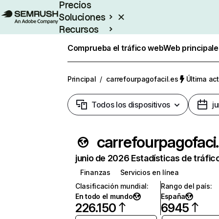
Precios
Soluciones
Recursos
Empresas
Comprueba el tráfico web
Web principale
Principal
/
carrefourpagofacil.es
Última act
Todos los dispositivos
j
carref
junio de 2026 Estadísticas de tráfic
Finanzas
Servicios en línea
Clasificación mundial
:
Rango del país
:
En todo el mundo
España
226.150
6945