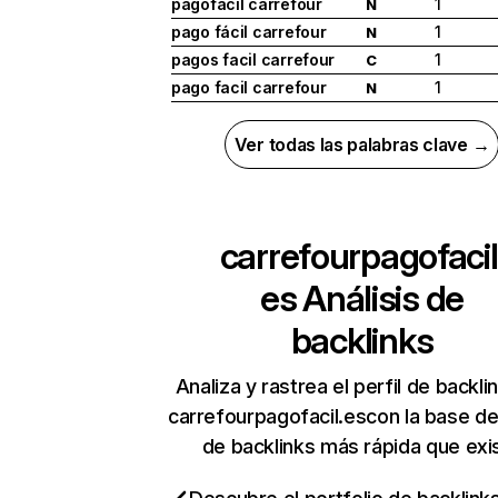
pagofacil carrefour
1
N
pago fácil carrefour
1
N
pagos facil carrefour
1
C
pago facil carrefour
1
N
Ver todas las palabras clave →
carrefourpagofacil
es
Análisis de
backlinks
Analiza y rastrea el perfil de backli
carrefourpagofacil.escon la base d
de backlinks más rápida que exi