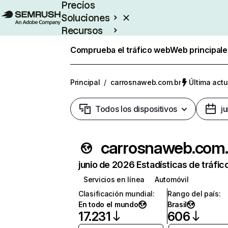
Precios
Soluciones
Recursos
Empresas
Comprueba el tráfico web
Web principale
Principal
/
carrosnaweb.com.br
Última actu
Todos los dispositivos
j
carro
junio de 2026 Estadísticas de tráfic
Servicios en línea
Automóvil
Clasificación mundial
:
Rango del país
:
En todo el mundo
Brasil
17.231
606