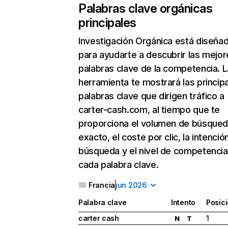
Palabras clave orgánicas
principales
Investigación Orgánica
está diseña
para ayudarte a descubrir las mejor
palabras clave de la competencia. L
herramienta te mostrará las princip
palabras clave que dirigen tráfico a
carter-cash.com, al tiempo que te
proporciona el volumen de búsque
exacto, el coste por clic, la intenció
búsqueda y el nivel de competencia
cada palabra clave.
Francia
jun 2026
Palabra clave
Intento
Posic
carter cash
1
N
T