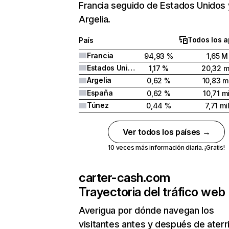
Francia seguido de Estados Unidos 
Argelia.
Todos los a
País
Francia
94,93 %
1,65 M
Estados Unidos
1,17 %
20,32 m
Argelia
0,62 %
10,83 mi
España
0,62 %
10,71 mi
Túnez
0,44 %
7,71 mi
Ver todos los países →
10 veces más información diaria. ¡Gratis!
carter-cash.com
Trayectoria del tráfico web
Averigua por dónde navegan los
visitantes antes y después de aterr