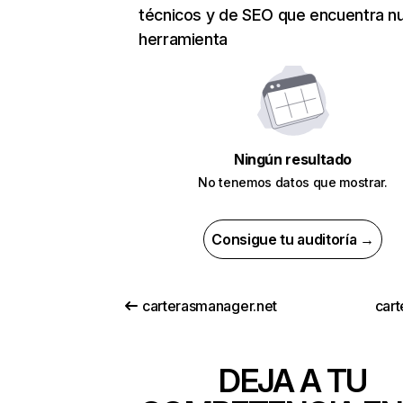
técnicos y de SEO que encuentra n
herramienta
Ningún resultado
No tenemos datos que mostrar.
Consigue tu auditoría →
carterasmanager.net
cart
DEJA A TU