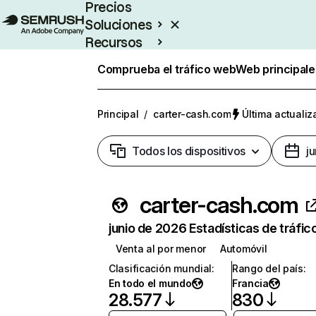
Precios
Soluciones
Recursos
Empresas
Comprueba el tráfico web
Web principale
Principal
/
carter-cash.com
Última actualiz
Todos los dispositivos
j
carter-cash.com
junio de 2026 Estadísticas de tráfic
Venta al por menor
Automóvil
Clasificación mundial
:
Rango del país
:
En todo el mundo
Francia
28.577
830