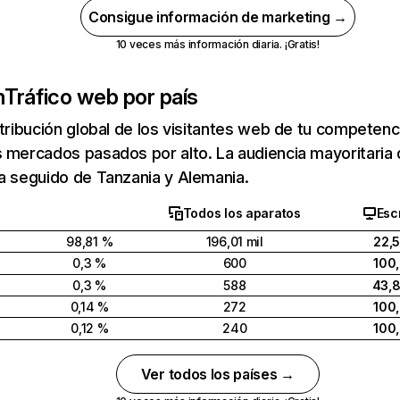
Consigue información de marketing →
10 veces más información diaria. ¡Gratis!
m
Tráfico web por país
stribución global de los visitantes web de tu competen
s mercados pasados por alto. La audiencia mayoritari
a seguido de Tanzania y Alemania.
Todos los aparatos
Escr
98,81 %
196,01 mil
22,
0,3 %
600
100
0,3 %
588
43,
0,14 %
272
100
0,12 %
240
100
Ver todos los países →