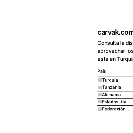
carvak.co
Consulta la di
aprovechar lo
está en Turquí
País
Turquía
Tanzania
Alemania
Estados Unidos
Federación Rusa