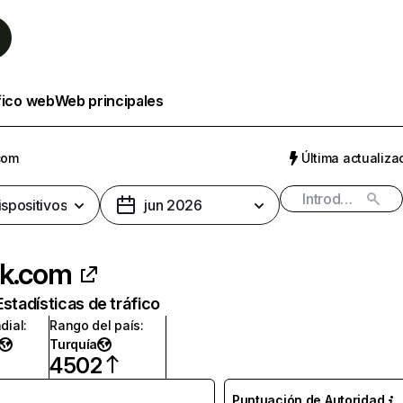
fico web
Web principales
com
Última actualizac
ispositivos
jun 2026
ak.com
Estadísticas de tráfico
dial
:
Rango del país
:
Turquía
4502
Puntuación de Autoridad