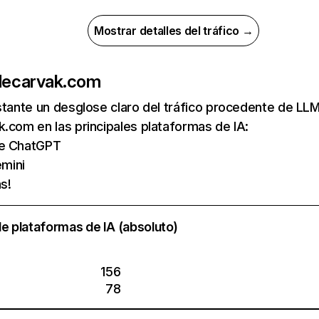
Mostrar detalles del tráfico →
de
carvak.com
nstante un desglose claro del tráfico procedente de 
.com en las principales plataformas de IA:
de ChatGPT
mini
s!
e plataformas de IA (absoluto)
156
78