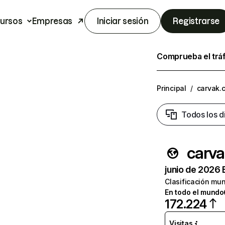
ursos
Empresas
Iniciar sesión
Registrarse
Comprueba el trá
Principal
/
carvak.
Todos los d
carv
junio de 2026 
Clasificación mun
En todo el mundo
172.224
Visitas