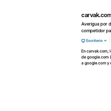
carvak.co
Averigua por d
competidor par
Escritorio
En carvak.com, l
de google.com (3
a google.com y 