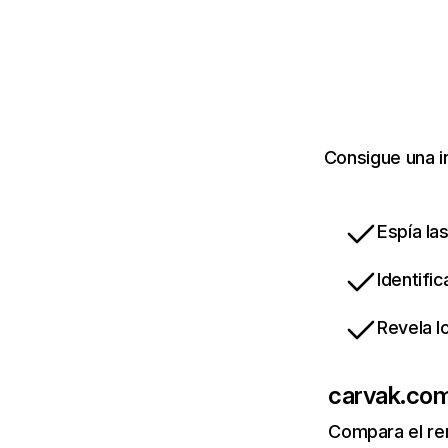
Consigue una i
Espía la
Identifi
Revela l
carvak.co
Compara el re