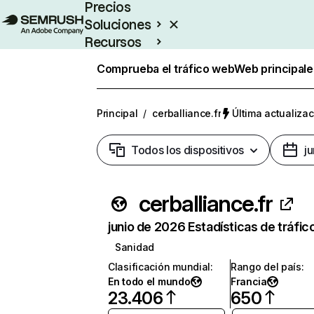
Precios
Soluciones
Recursos
Empresas
Comprueba el tráfico web
Web principale
Principal
/
cerballiance.fr
Última actualizac
Todos los dispositivos
j
cerballiance.fr
junio de 2026 Estadísticas de tráfic
Sanidad
Clasificación mundial
:
Rango del país
:
En todo el mundo
Francia
23.406
650