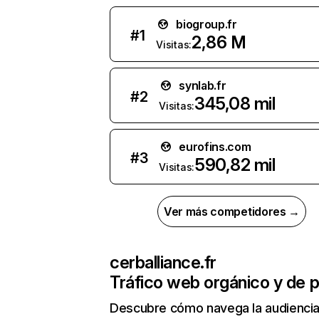
biogroup.fr
#
1
2,86 M
Visitas:
synlab.fr
#
2
345,08 mil
Visitas:
eurofins.com
#
3
590,82 mil
Visitas:
Ver más competidores →
cerballiance.fr
Tráfico web orgánico y de 
Descubre cómo navega la audienci