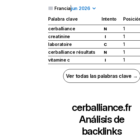
Francia
jun 2026
Palabra clave
Intento
Posició
cerballiance
1
N
creatinine
1
I
laboratoire
1
C
cerballiance résultats
1
N
vitamine c
1
I
Ver todas las palabras clave →
cerballiance.fr
Análisis de
backlinks