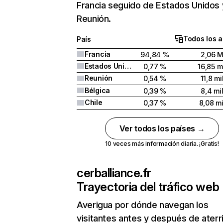
Francia seguido de Estados Unidos 
Reunión.
Todos los 
País
Francia
94,84 %
2,06 
Estados Unidos
0,77 %
16,85 m
Reunión
0,54 %
11,8 mi
Bélgica
0,39 %
8,4 mi
Chile
0,37 %
8,08 mi
Ver todos los países →
10 veces más información diaria. ¡Gratis!
cerballiance.fr
Trayectoria del tráfico web
Averigua por dónde navegan los
visitantes antes y después de aterr