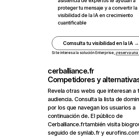
asistencia de expertos te ayudan a
proteger tu mensaje y a convertir la
visibilidad de la IA en crecimiento
cuantificable
Comsulta tu visibilidad en la IA 
Si te interesa la solución Enterprise,
¡reserva un
cerballiance.fr
Competidores y alternativa
Revela otras webs que interesan a 
audiencia. Consulta la lista de domi
por los que navegan los usuarios a
continuación de. El público de
Cerballiance.frtambién visita biogro
seguido de synlab.fr y eurofins.com