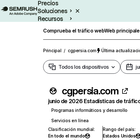
Precios
Soluciones
Recursos
Empresas
Comprueba el tráfico web
Web principale
Principal
/
cgpersia.com
Última actualizaci
Todos los dispositivos
j
cgpersia.com
junio de 2026 Estadísticas de tráfic
Programas informáticos y desarrollo
Servicios en línea
Clasificación mundial
:
Rango del país
:
En todo el mundo
Estados Unidos