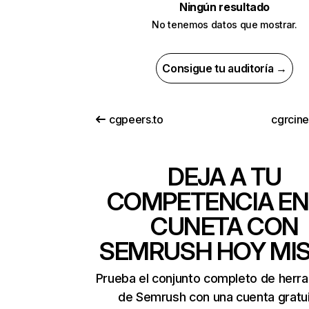
Ningún resultado
No tenemos datos que mostrar.
Consigue tu auditoría →
cgpeers.to
cgrcine
DEJA A TU
COMPETENCIA EN
CUNETA CON
SEMRUSH HOY MI
Prueba el conjunto completo de herr
de Semrush con una cuenta gratui