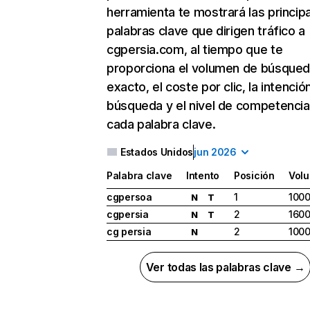
herramienta te mostrará las princip
palabras clave que dirigen tráfico a
cgpersia.com, al tiempo que te
proporciona el volumen de búsque
exacto, el coste por clic, la intenció
búsqueda y el nivel de competencia
cada palabra clave.
Estados Unidos
jun 2026
Palabra clave
Intento
Posición
Vol
cgpersoa
1
100
N
T
cgpersia
2
160
N
T
cg persia
2
100
N
Ver todas las palabras clave →