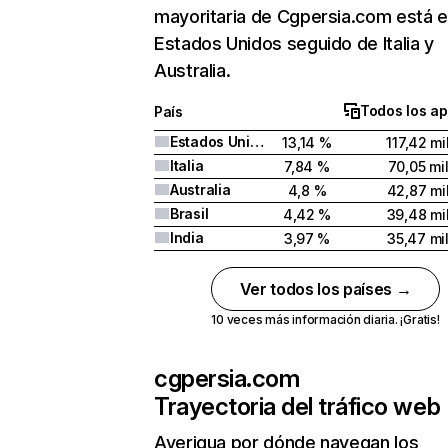
mayoritaria de Cgpersia.com está 
Estados Unidos seguido de Italia y
Australia.
Todos los ap
País
Estados Unidos
13,14 %
117,42 mi
Italia
7,84 %
70,05 mi
Australia
4,8 %
42,87 mi
Brasil
4,42 %
39,48 mi
India
3,97 %
35,47 mi
Ver todos los países →
10 veces más información diaria. ¡Gratis!
cgpersia.com
Trayectoria del tráfico web
Averigua por dónde navegan los