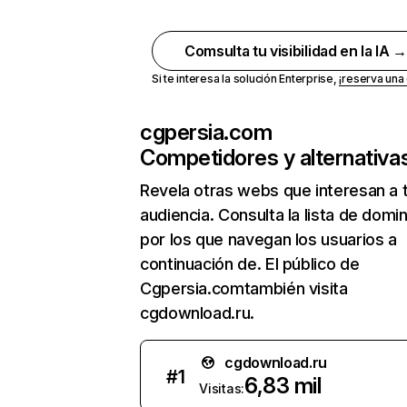
Comsulta tu visibilidad en la IA 
Si te interesa la solución Enterprise,
¡reserva un
cgpersia.com
Competidores y alternativa
Revela otras webs que interesan a 
audiencia. Consulta la lista de domi
por los que navegan los usuarios a
continuación de. El público de
Cgpersia.comtambién visita
cgdownload.ru.
cgdownload.ru
#
1
6,83 mil
Visitas: