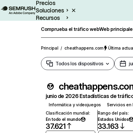
Precios
Soluciones
Recursos
Empresas
Comprueba el tráfico web
Web principale
Principal
/
cheathappens.com
Última actua
Todos los dispositivos
j
cheathappens.co
junio de 2026 Estadísticas de tráfic
Informática y videojuegos
Servicios en 
Clasificación mundial
:
Rango del país
:
En todo el mundo
Estados Unidos
37.621
33.163