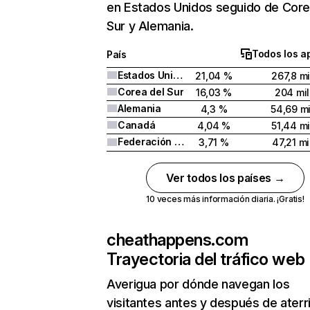
en Estados Unidos seguido de Core
Sur y Alemania.
Todos los a
País
Estados Unidos
21,04 %
267,8 mi
Corea del Sur
16,03 %
204 mil
Alemania
4,3 %
54,69 mi
Canadá
4,04 %
51,44 mi
Federación Rusa
3,71 %
47,21 mi
Ver todos los países →
10 veces más información diaria. ¡Gratis!
cheathappens.com
Trayectoria del tráfico web
Averigua por dónde navegan los
visitantes antes y después de aterr