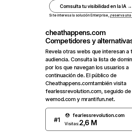
Comsulta tu visibilidad en la IA 
Si te interesa la solución Enterprise,
¡reserva un
cheathappens.com
Competidores y alternativa
Revela otras webs que interesan a 
audiencia. Consulta la lista de domi
por los que navegan los usuarios a
continuación de. El público de
Cheathappens.comtambién visita
fearlessrevolution.com, seguido de
wemod.com y mrantifun.net.
fearlessrevolution.com
#
1
2,6 M
Visitas: