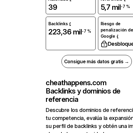
39
5,7 mil
-7 %
Backlinks
Riesgo de
penalización d
223,36 mil
-7 %
Google
Desbloqu
Consigue más datos gratis →
cheathappens.com
Backlinks y dominios de
referencia
Descubre los dominios de referenc
tu competencia, evalúa la expansió
su perfil de backlinks y obtén una 