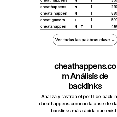
cheat happens
1
36
N
cheathappens
1
29
N
cheats happen
1
88
N
cheat gamers
1
59
I
cheatshappen
1
48
N
T
Ver todas las palabras clave →
cheathappens.co
m
Análisis de
backlinks
Analiza y rastrea el perfil de backli
cheathappens.comcon la base de d
backlinks más rápida que exist