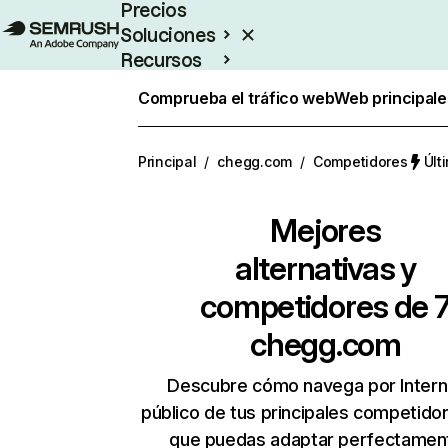
Precios
Soluciones
Recursos
Empresas
Comprueba el tráfico web
Web principale
Principal
/
chegg.com
/
Competidores
Últ
Mejores
alternativas y
competidores de 
chegg.com
Descubre cómo navega por Intern
público de tus principales competido
que puedas adaptar perfectament