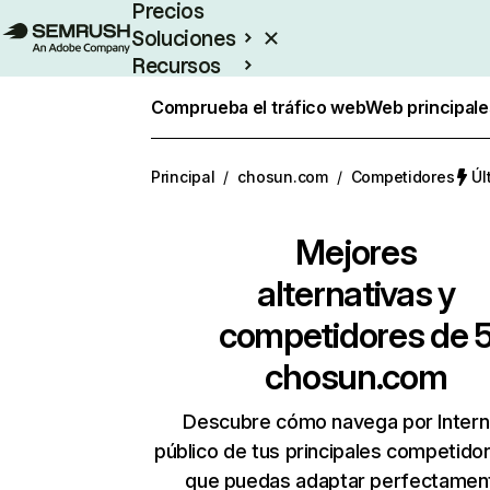
Precios
Soluciones
Recursos
Empresas
Comprueba el tráfico web
Web principale
Principal
/
chosun.com
/
Competidores
Úl
Mejores
alternativas y
competidores de 
chosun.com
Descubre cómo navega por Intern
público de tus principales competido
que puedas adaptar perfectament