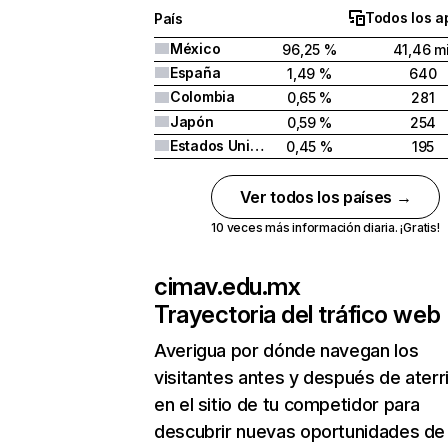
Todos los a
País
México
96,25 %
41,46 mi
España
1,49 %
640
Colombia
0,65 %
281
Japón
0,59 %
254
Estados Unidos
0,45 %
195
Ver todos los países →
10 veces más información diaria. ¡Gratis!
cimav.edu.mx
Trayectoria del tráfico web
Averigua por dónde navegan los
visitantes antes y después de aterr
en el sitio de tu competidor para
descubrir nuevas oportunidades de