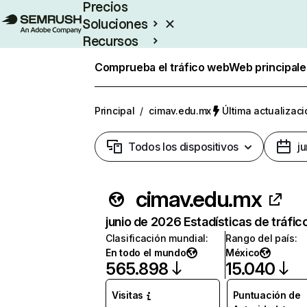
Precios
Soluciones
Recursos
Empresas
Comprueba el tráfico web
Web principale
Principal
/
cimav.edu.mx
Última actualizaci
Todos los dispositivos
j
cimav.edu.mx
junio de 2026 Estadísticas de tráfic
Clasificación mundial
:
Rango del país
:
En todo el mundo
México
565.898
15.040
Visitas
Puntuación de