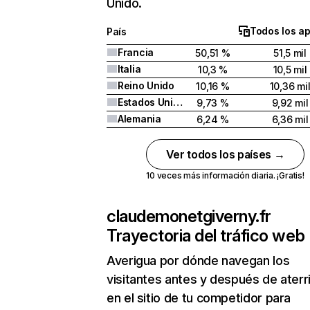
Unido.
Todos los a
País
Francia
50,51 %
51,5 mil
Italia
10,3 %
10,5 mil
Reino Unido
10,16 %
10,36 mi
Estados Unidos
9,73 %
9,92 mil
Alemania
6,24 %
6,36 mil
Ver todos los países →
10 veces más información diaria. ¡Gratis!
claudemonetgiverny.fr
Trayectoria del tráfico web
Averigua por dónde navegan los
visitantes antes y después de aterr
en el sitio de tu competidor para