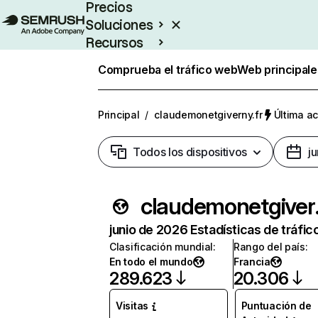
Precios
Soluciones
Recursos
Empresas
Comprueba el tráfico web
Web principale
Principal
/
claudemonetgiverny.fr
Última ac
Todos los dispositivos
j
clau
junio de 2026 Estadísticas de tráfic
Clasificación mundial
:
Rango del país
:
En todo el mundo
Francia
289.623
20.306
Visitas
Puntuación de