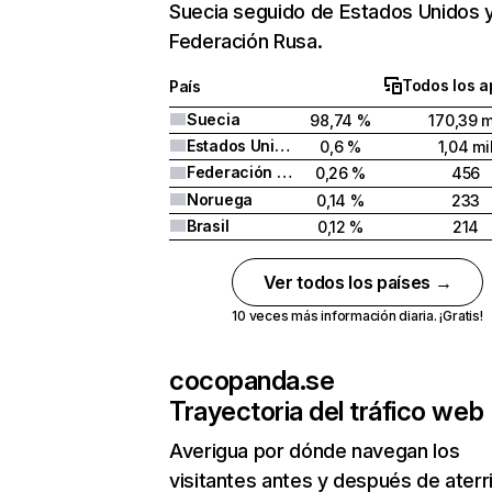
Suecia seguido de Estados Unidos 
Federación Rusa.
Todos los a
País
Suecia
98,74 %
170,39 m
Estados Unidos
0,6 %
1,04 mi
Federación Rusa
0,26 %
456
Noruega
0,14 %
233
Brasil
0,12 %
214
Ver todos los países →
10 veces más información diaria. ¡Gratis!
cocopanda.se
Trayectoria del tráfico web
Averigua por dónde navegan los
visitantes antes y después de aterr