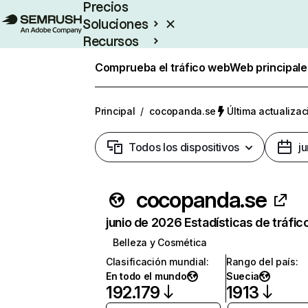
Precios
Soluciones
Recursos
Empresas
Comprueba el tráfico web
Web principale
Principal
/
cocopanda.se
Última actualizac
Todos los dispositivos
j
cocopanda.se
junio de 2026 Estadísticas de tráfic
Belleza y Cosmética
Clasificación mundial
:
Rango del país
:
En todo el mundo
Suecia
192.179
1913