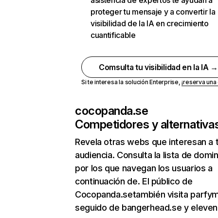
asistencia de expertos te ayudan a
proteger tu mensaje y a convertir la
visibilidad de la IA en crecimiento
cuantificable
Comsulta tu visibilidad en la IA 
Si te interesa la solución Enterprise,
¡reserva un
cocopanda.se
Competidores y alternativa
Revela otras webs que interesan a 
audiencia. Consulta la lista de domi
por los que navegan los usuarios a
continuación de. El público de
Cocopanda.setambién visita parfym
seguido de bangerhead.se y eleven