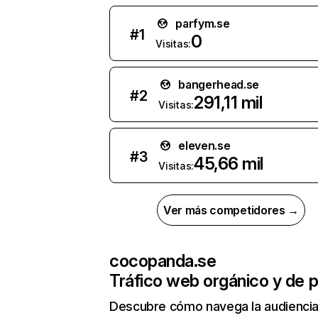
parfym.se
#
1
0
Visitas:
bangerhead.se
#
2
291,11 mil
Visitas:
eleven.se
#
3
45,66 mil
Visitas:
Ver más competidores →
cocopanda.se
Tráfico web orgánico y de 
Descubre cómo navega la audienci