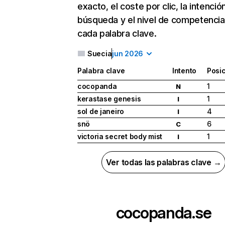
exacto, el coste por clic, la intenció
búsqueda y el nivel de competencia
cada palabra clave.
Suecia
jun 2026
Palabra clave
Intento
Posi
cocopanda
1
N
kerastase genesis
1
I
sol de janeiro
4
I
snö
6
C
victoria secret body mist
1
I
Ver todas las palabras clave →
cocopanda.se