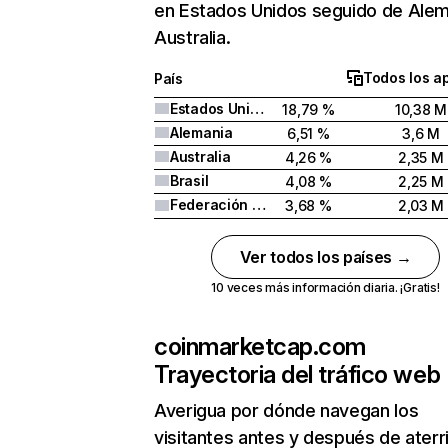
en Estados Unidos seguido de Alem
Australia.
Todos los a
País
Estados Unidos
18,79 %
10,38 M
Alemania
6,51 %
3,6 M
Australia
4,26 %
2,35 M
Brasil
4,08 %
2,25 M
Federación Rusa
3,68 %
2,03 M
Ver todos los países →
10 veces más información diaria. ¡Gratis!
coinmarketcap.com
Trayectoria del tráfico web
Averigua por dónde navegan los
visitantes antes y después de aterr