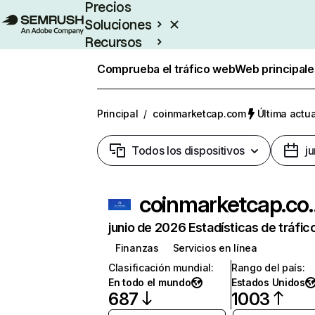
Precios
Soluciones
Recursos
Empresas
Comprueba el tráfico web
Web principale
Principal
/
coinmarketcap.com
Última actua
Todos los dispositivos
j
coinmar
junio de 2026 Estadísticas de tráfic
Finanzas
Servicios en línea
Clasificación mundial
:
Rango del país
:
En todo el mundo
Estados Unidos
687
1003