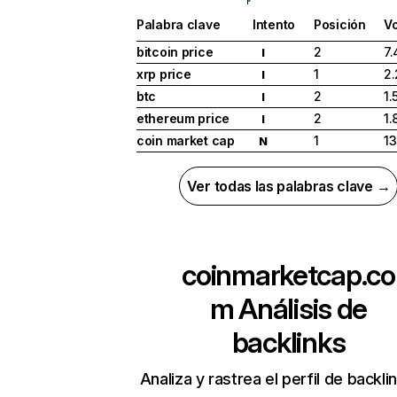
Palabra clave
Intento
Posición
V
bitcoin price
2
7.
I
xrp price
1
2
I
btc
2
1.
I
ethereum price
2
1.
I
coin market cap
1
13
N
Ver todas las palabras clave →
coinmarketcap.co
m
Análisis de
backlinks
Analiza y rastrea el perfil de backli