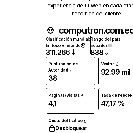
experiencia de tu web en cada eta
recorrido del cliente
computron.com.e
Clasificación mundial
:
Rango del país
:
En todo el mundo
Ecuador
311.266
838
Puntuación de
Visitas
Autoridad
92,99 mil
38
Páginas/Visitas
Tasa de rebote
4,1
47,17 %
Coste del tráfico
Desbloquear