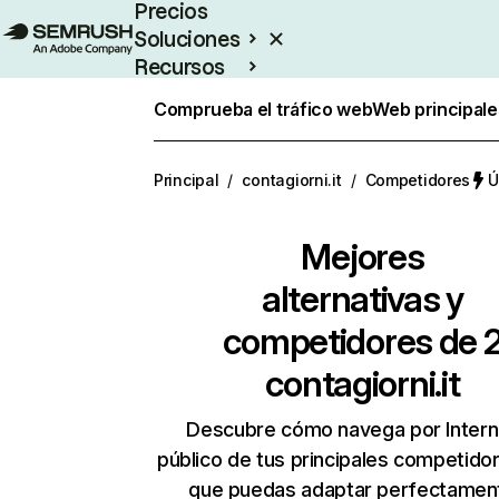
Precios
Soluciones
Recursos
Empresas
Comprueba el tráfico web
Web principale
Principal
/
contagiorni.it
/
Competidores
Ú
Mejores
alternativas y
competidores de 
contagiorni.it
Descubre cómo navega por Intern
público de tus principales competido
que puedas adaptar perfectament