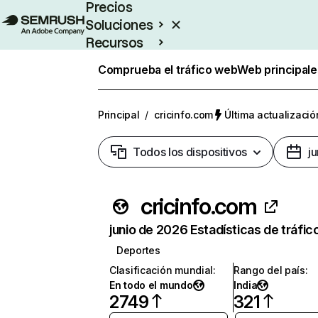
Precios
Soluciones
Recursos
Empresas
Comprueba el tráfico web
Web principale
Principal
/
cricinfo.com
Última actualizació
Todos los dispositivos
j
cricinfo.com
junio de 2026 Estadísticas de tráfic
Deportes
Clasificación mundial
:
Rango del país
:
En todo el mundo
India
2749
321