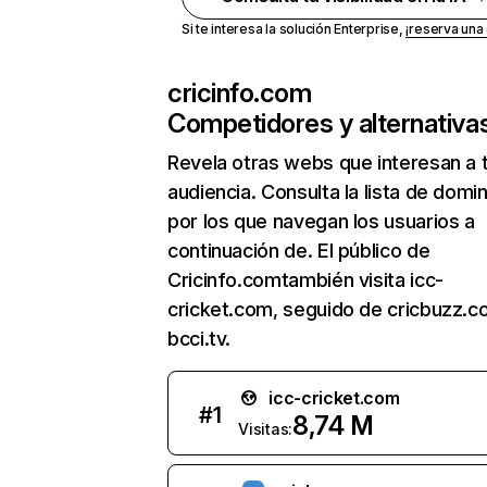
Si te interesa la solución Enterprise,
¡reserva un
cricinfo.com
Competidores y alternativa
Revela otras webs que interesan a 
audiencia. Consulta la lista de domi
por los que navegan los usuarios a
continuación de. El público de
Cricinfo.comtambién visita icc-
cricket.com, seguido de cricbuzz.c
bcci.tv.
icc-cricket.com
#
1
8,74 M
Visitas: