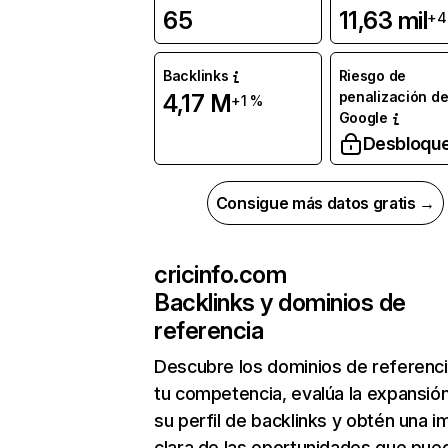
65
11,63 mil
+4
Backlinks
Riesgo de
penalización d
4,17 M
+1 %
Google
Desbloqu
Consigue más datos gratis →
cricinfo.com
Backlinks y dominios de
referencia
Descubre los dominios de referenc
tu competencia, evalúa la expansió
su perfil de backlinks y obtén una 
clara de las oportunidades que pue