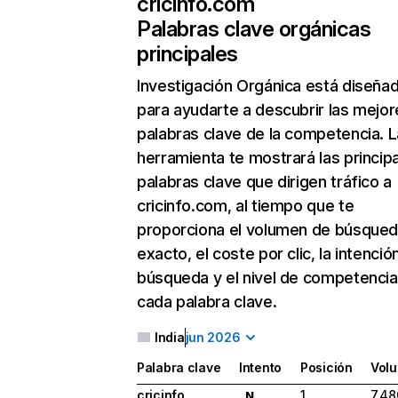
cricinfo.com
Palabras clave orgánicas
principales
Investigación Orgánica
está diseña
para ayudarte a descubrir las mejor
palabras clave de la competencia. L
herramienta te mostrará las princip
palabras clave que dirigen tráfico a
cricinfo.com, al tiempo que te
proporciona el volumen de búsque
exacto, el coste por clic, la intenció
búsqueda y el nivel de competencia
cada palabra clave.
India
jun 2026
Palabra clave
Intento
Posición
Vol
cricinfo
1
7.48
N