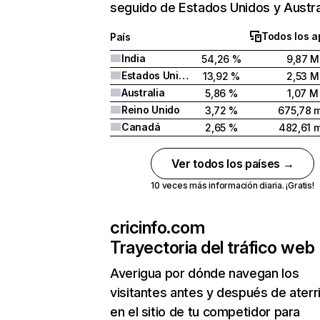
seguido de Estados Unidos y Austra
Todos los a
País
India
54,26 %
9,87 M
Estados Unidos
13,92 %
2,53 M
Australia
5,86 %
1,07 M
Reino Unido
3,72 %
675,78 m
Canadá
2,65 %
482,61 m
Ver todos los países →
10 veces más información diaria. ¡Gratis!
cricinfo.com
Trayectoria del tráfico web
Averigua por dónde navegan los
visitantes antes y después de aterr
en el sitio de tu competidor para