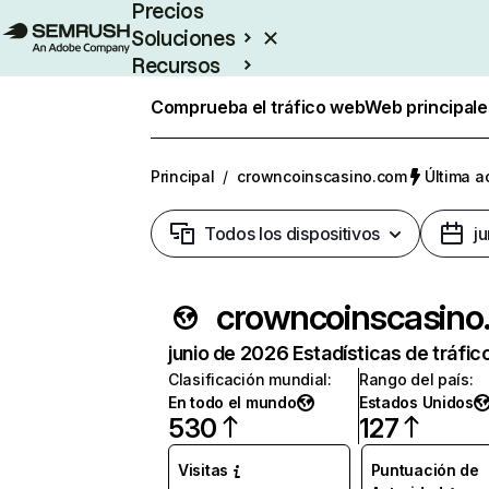
Precios
Soluciones
Recursos
Empresas
Comprueba el tráfico web
Web principale
Principal
/
crowncoinscasino.com
Última a
Todos los dispositivos
j
crown
junio de 2026 Estadísticas de tráfic
Clasificación mundial
:
Rango del país
:
En todo el mundo
Estados Unidos
530
127
Visitas
Puntuación de