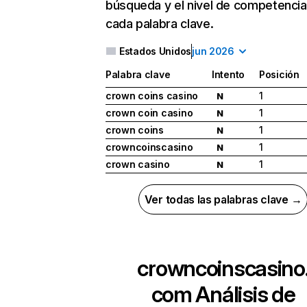
búsqueda y el nivel de competencia
cada palabra clave.
Estados Unidos
jun 2026
Palabra clave
Intento
Posición
crown coins casino
1
N
crown coin casino
1
N
crown coins
1
N
crowncoinscasino
1
N
crown casino
1
N
Ver todas las palabras clave →
crowncoinscasino
com
Análisis de