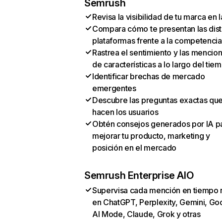
Semrush
Revisa la visibilidad de tu marca en l
Compara cómo te presentan las dist
plataformas frente a la competencia
Rastrea el sentimiento y las mencio
de características a lo largo del tie
Identificar brechas de mercado
emergentes
Descubre las preguntas exactas qu
hacen los usuarios
Obtén consejos generados por IA p
mejorar tu producto, marketing y
posición en el mercado
Semrush Enterprise AIO
Supervisa cada mención en tiempo 
en ChatGPT, Perplexity, Gemini, Go
AI Mode, Claude, Grok y otras