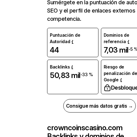
Sumérgete en la puntuación de auto
SEO y el perfil de enlaces externos
competencia.
Puntuación de
Dominios de
Autoridad
referencia
44
7,03 mil
-5 
Backlinks
Riesgo de
penalización d
50,83 mil
-33 %
Google
Desbloqu
Consigue más datos gratis →
crowncoinscasino.com
Backlinks y dominios de