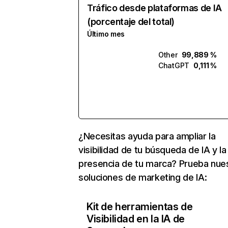
Tráfico desde plataformas de IA
(porcentaje del total)
Último mes
Other
99,889 %
ChatGPT
0,111 %
¿Necesitas ayuda para ampliar la
visibilidad de tu búsqueda de IA y la
presencia de tu marca? Prueba nue
soluciones de marketing de IA:
Kit de herramientas de
Visibilidad en la IA de