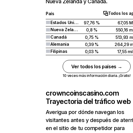
Nueva Zelanda y Canadá.
Todos los a
País
Estados Unidos
97,76 %
67,05 
Nueva Zelanda
0,8 %
550,16 mi
Canadá
0,75 %
513,93 m
Alemania
0,39 %
264,29 m
Filipinas
0,03 %
17,55 mi
Ver todos los países →
10 veces más información diaria. ¡Gratis!
crowncoinscasino.com
Trayectoria del tráfico web
Averigua por dónde navegan los
visitantes antes y después de aterr
en el sitio de tu competidor para