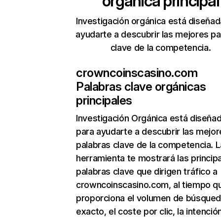
orgánica principal
Investigación orgánica está diseñad
ayudarte a descubrir las mejores pa
clave de la competencia.
crowncoinscasino.com
Palabras clave orgánicas
principales
Investigación Orgánica
está diseña
para ayudarte a descubrir las mejor
palabras clave de la competencia. L
herramienta te mostrará las princip
palabras clave que dirigen tráfico a
crowncoinscasino.com, al tiempo q
proporciona el volumen de búsque
exacto, el coste por clic, la intenció