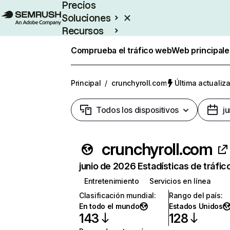
Precios
Soluciones
Recursos
Empresas
Comprueba el tráfico web
Web principale
Principal
/
crunchyroll.com
Última actualiza
Todos los dispositivos
j
crunchyroll.com
junio de 2026 Estadísticas de tráfic
Entretenimiento
Servicios en línea
Clasificación mundial
:
Rango del país
:
En todo el mundo
Estados Unidos
143
128