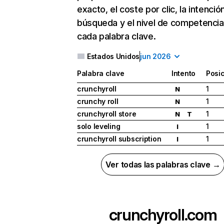
exacto, el coste por clic, la intenció
búsqueda y el nivel de competencia
cada palabra clave.
Estados Unidos
jun 2026
Palabra clave
Intento
Posi
crunchyroll
1
N
crunchy roll
1
N
crunchyroll store
1
N
T
solo leveling
1
I
crunchyroll subscription
1
I
Ver todas las palabras clave →
crunchyroll.com