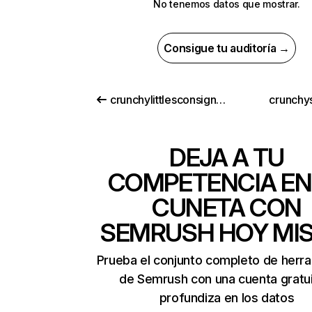
No tenemos datos que mostrar.
Consigue tu auditoría →
crunchylittlesconsignment.com
crunchys
DEJA A TU
COMPETENCIA EN
CUNETA CON
SEMRUSH HOY MI
Prueba el conjunto completo de herr
de Semrush con una cuenta gratui
profundiza en los datos