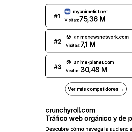
myanimelist.net
#
1
75,36 M
Visitas:
animenewsnetwork.com
#
2
7,1 M
Visitas:
anime-planet.com
#
3
30,48 M
Visitas:
Ver más competidores →
crunchyroll.com
Tráfico web orgánico y de 
Descubre cómo navega la audienci