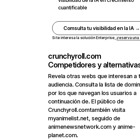
visibilidad de la IA en crecimiento
cuantificable
Comsulta tu visibilidad en la IA 
Si te interesa la solución Enterprise,
¡reserva un
crunchyroll.com
Competidores y alternativa
Revela otras webs que interesan a 
audiencia. Consulta la lista de domi
por los que navegan los usuarios a
continuación de. El público de
Crunchyroll.comtambién visita
myanimelist.net, seguido de
animenewsnetwork.com y anime-
planet.com.