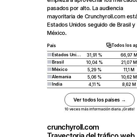
pasados por alto. La audiencia
mayoritaria de Crunchyroll.com est
Estados Unidos seguido de Brasil y
México.
Todos los a
País
Estados Unidos
31,91 %
66,97 
Brasil
10,04 %
21,07 
México
5,29 %
11,1 M
Alemania
5,06 %
10,62 
India
4,11 %
8,62 M
Ver todos los países →
10 veces más información diaria. ¡Gratis!
crunchyroll.com
Trayectoria del tráfico web