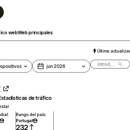
fico web
Web principales
Última actualizac
ispositivos
jun 2026
t
Estadísticas de tráfico
estar
dial
:
Rango del país
:
Portugal
232