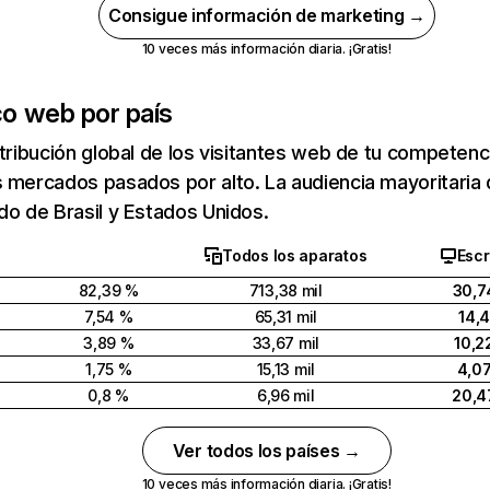
Consigue información de marketing →
10 veces más información diaria. ¡Gratis!
co web por país
stribución global de los visitantes web de tu competen
 mercados pasados por alto. La audiencia mayoritaria 
do de Brasil y Estados Unidos.
Todos los aparatos
Escr
82,39 %
713,38 mil
30,7
7,54 %
65,31 mil
14,
3,89 %
33,67 mil
10,2
1,75 %
15,13 mil
4,0
0,8 %
6,96 mil
20,4
Ver todos los países →
10 veces más información diaria. ¡Gratis!