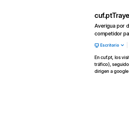
cuf.pt
Traye
Averigua por d
competidor par
Escritorio
En cuf.pt, los 
tráfico), seguido
dirigen a googl