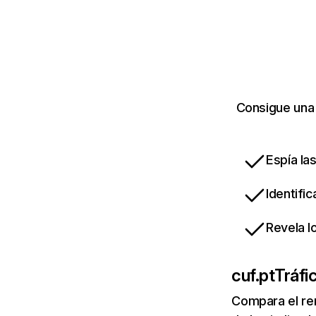
Consigue una 
Espía la
Identifi
Revela l
cuf.pt
Tráfi
Compara el re