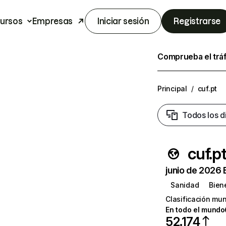
ursos
Empresas
Iniciar sesión
Registrarse
Comprueba el trá
Principal
/
cuf.pt
Todos los d
cuf.p
junio de 2026 
Sanidad
Bien
Clasificación mun
En todo el mundo
52.174