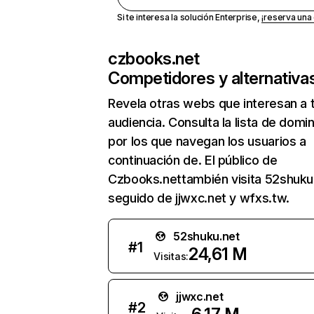
Si te interesa la solución Enterprise,
¡reserva un
czbooks.net
Competidores y alternativa
Revela otras webs que interesan a 
audiencia. Consulta la lista de domi
por los que navegan los usuarios a
continuación de. El público de
Czbooks.nettambién visita 52shuku
seguido de jjwxc.net y wfxs.tw.
52shuku.net
#
1
24,61 M
Visitas:
jjwxc.net
#
2