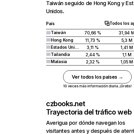
Taiwán seguido de Hong Kong y Es
Unidos.
Todos los a
País
Taiwán
70,66 %
31,94 
Hong Kong
11,73 %
5,3 M
Estados Unidos
3,11 %
1,41 M
Tailandia
2,44 %
1,1 M
Malasia
2,32 %
1,05 M
Ver todos los países →
10 veces más información diaria. ¡Gratis!
czbooks.net
Trayectoria del tráfico web
Averigua por dónde navegan los
visitantes antes y después de aterr