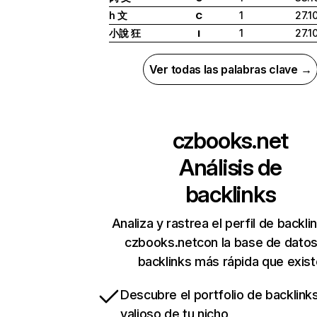
h 文
1
27.1
C
小說 狂
1
27.1
I
Ver todas las palabras clave →
czbooks.net
Análisis de
backlinks
Analiza y rastrea el perfil de backli
czbooks.netcon la base de dato
backlinks más rápida que exist
Descubre el portfolio de backlin
valioso de tu nicho