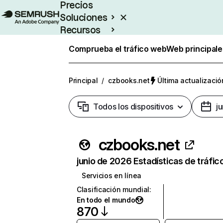
Precios
Soluciones
Recursos
Empresas
Comprueba el tráfico web
Web principale
Principal
/
czbooks.net
Última actualizació
Todos los dispositivos
j
czbooks.net
junio de 2026 Estadísticas de tráfic
Servicios en línea
Clasificación mundial
:
En todo el mundo
870