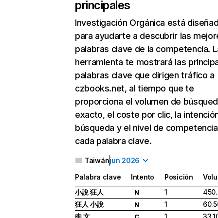
principales
Investigación Orgánica
está diseña
para ayudarte a descubrir las mejor
palabras clave de la competencia. L
herramienta te mostrará las princip
palabras clave que dirigen tráfico a
czbooks.net, al tiempo que te
proporciona el volumen de búsque
exacto, el coste por clic, la intenció
búsqueda y el nivel de competencia
cada palabra clave.
Taiwán
jun 2026
Palabra clave
Intento
Posición
Vol
小說 狂人
1
450
N
狂人 小說
1
60.5
N
肉 文
1
33.1
C