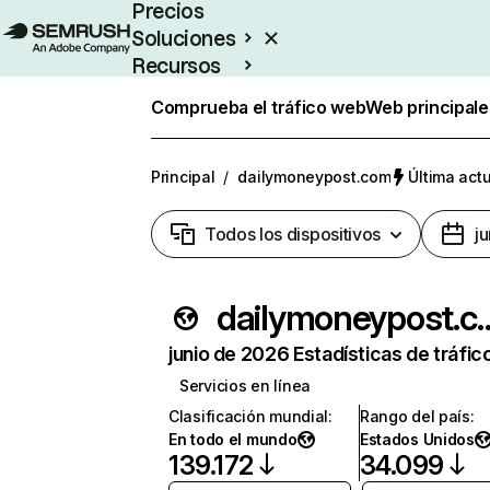
Precios
Soluciones
Recursos
Empresas
Comprueba el tráfico web
Web principale
Principal
/
dailymoneypost.com
Última actu
Todos los dispositivos
j
dailymoney
junio de 2026 Estadísticas de tráfic
Servicios en línea
Clasificación mundial
:
Rango del país
:
En todo el mundo
Estados Unidos
139.172
34.099