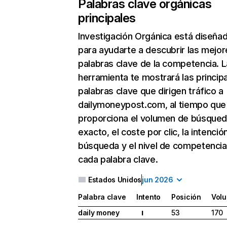
Palabras clave orgánicas
principales
Investigación Orgánica
está diseña
para ayudarte a descubrir las mejor
palabras clave de la competencia. L
herramienta te mostrará las princip
palabras clave que dirigen tráfico a
dailymoneypost.com, al tiempo que
proporciona el volumen de búsque
exacto, el coste por clic, la intenció
búsqueda y el nivel de competencia
cada palabra clave.
Estados Unidos
jun 2026
Palabra clave
Intento
Posición
Vol
daily money
53
170
I