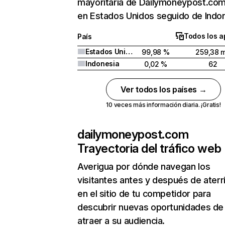
mayoritaria de Dailymoneypost.com
en Estados Unidos seguido de Indon
Todos los a
País
Estados Unidos
99,98 %
259,38 m
Indonesia
0,02 %
62
Ver todos los países →
10 veces más información diaria. ¡Gratis!
dailymoneypost.com
Trayectoria del tráfico web
Averigua por dónde navegan los
visitantes antes y después de aterr
en el sitio de tu competidor para
descubrir nuevas oportunidades de
atraer a su audiencia.