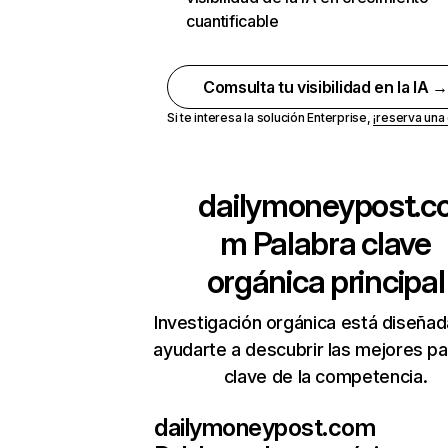
cuantificable
Comsulta tu visibilidad en la IA 
Si te interesa la solución Enterprise,
¡reserva un
dailymoneypost.c
m
Palabra clave
orgánica principal
Investigación orgánica está diseñad
ayudarte a descubrir las mejores pa
clave de la competencia.
dailymoneypost.com