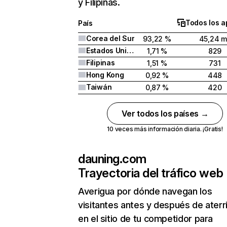
y Filipinas.
Todos los a
País
Corea del Sur
93,22 %
45,24 m
Estados Unidos
1,71 %
829
Filipinas
1,51 %
731
Hong Kong
0,92 %
448
Taiwán
0,87 %
420
Ver todos los países →
10 veces más información diaria. ¡Gratis!
dauning.com
Trayectoria del tráfico web
Averigua por dónde navegan los
visitantes antes y después de aterr
en el sitio de tu competidor para