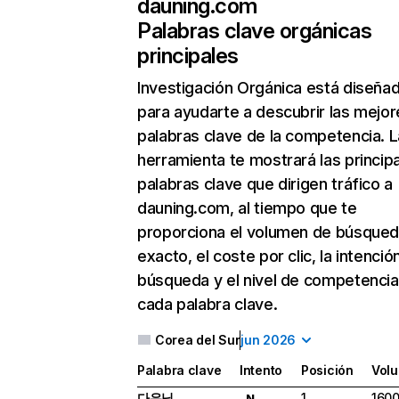
dauning.com
Palabras clave orgánicas
principales
Investigación Orgánica
está diseña
para ayudarte a descubrir las mejor
palabras clave de la competencia. L
herramienta te mostrará las princip
palabras clave que dirigen tráfico a
dauning.com, al tiempo que te
proporciona el volumen de búsque
exacto, el coste por clic, la intenció
búsqueda y el nivel de competencia
cada palabra clave.
Corea del Sur
jun 2026
Palabra clave
Intento
Posición
Vol
다우닝
1
160
N