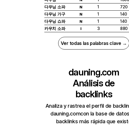
다우닝 소파
1
720
N
다우닝 가구
1
140
N
다우닝 쇼파
1
140
N
카우치 소파
3
880
I
Ver todas las palabras clave →
dauning.com
Análisis de
backlinks
Analiza y rastrea el perfil de backli
dauning.comcon la base de dato
backlinks más rápida que exist