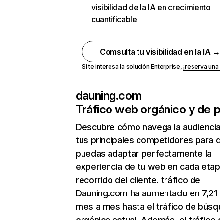
visibilidad de la IA en crecimiento
cuantificable
Comsulta tu visibilidad en la IA 
Si te interesa la solución Enterprise,
¡reserva un
dauning.com
Tráfico web orgánico y de 
Descubre cómo navega la audienci
tus principales competidores para 
puedas adaptar perfectamente la
experiencia de tu web en cada etap
recorrido del cliente. tráfico de
Dauning.com ha aumentado en 7,21
mes a mes hasta el tráfico de bús
orgánica actual. Además, el tráfico 