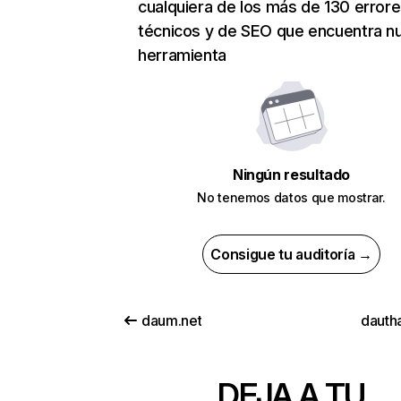
cualquiera de los más de 130 error
técnicos y de SEO que encuentra n
herramienta
Ningún resultado
No tenemos datos que mostrar.
Consigue tu auditoría →
daum.net
dautha
DEJA A TU