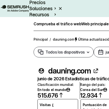
Precios
Soluciones
Recursos
Empresas
Comprueba el tráfico web
Web principale
Principal
/
dauning.com
Última actualizació
Todos los dispositivos
j
dauning.com
junio de 2026 Estadísticas de tráfic
Clasificación mundial
:
Rango del país
:
En todo el mundo
Corea del Sur
515.676
12.934
Visitas
Puntuación de