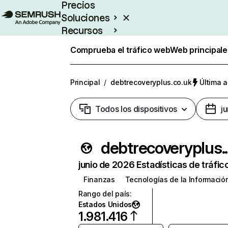
Precios
Soluciones
Recursos
Empresas
Comprueba el tráfico web
Web principale
Principal
/
debtrecoveryplus.co.uk
Última a
Todos los dispositivos
j
debtrec
junio de 2026 Estadísticas de tráfic
Finanzas
Tecnologías de la Informació
Rango del país
:
Estados Unidos
1.981.416