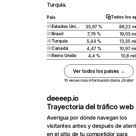
Turquía.
Todos los a
País
Estados Unidos
35,97 %
88,22 mi
Brasil
7,76 %
19,03 mi
Turquía
5,44 %
13,35 mi
Canadá
4,47 %
10,97 mi
Reino Unido
4,4 %
10,8 mil
Ver todos los países →
10 veces más información diaria. ¡Gratis!
deeeep.io
Trayectoria del tráfico web
Averigua por dónde navegan los
visitantes antes y después de aterr
en el sitio de tu competidor para