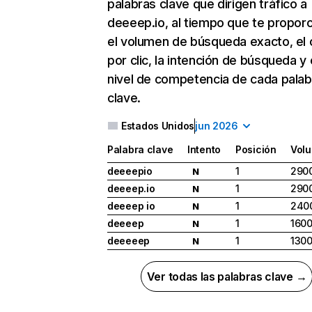
palabras clave que dirigen tráfico a
deeeep.io, al tiempo que te propor
el volumen de búsqueda exacto, el 
por clic, la intención de búsqueda y 
nivel de competencia de cada palab
clave.
Estados Unidos
jun 2026
Palabra clave
Intento
Posición
Vol
deeeepio
1
290
N
deeeep.io
1
290
N
deeeep io
1
240
N
deeeep
1
160
N
deeeeep
1
130
N
Ver todas las palabras clave →