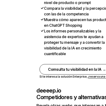
nivel de producto o prompt
Compara la visibilidad y la percepci
con las de la competencia
Muestra cómo aparecen tus produc
en ChatGPT Shopping
Los informes personalizables y la
asistencia de expertos te ayudan a
proteger tu mensaje y a convertir la
visibilidad de la IA en crecimiento
cuantificable
Comsulta tu visibilidad en la IA 
Si te interesa la solución Enterprise,
¡reserva un
deeeep.io
Competidores y alternativa
Revela otras webs que interesan a 