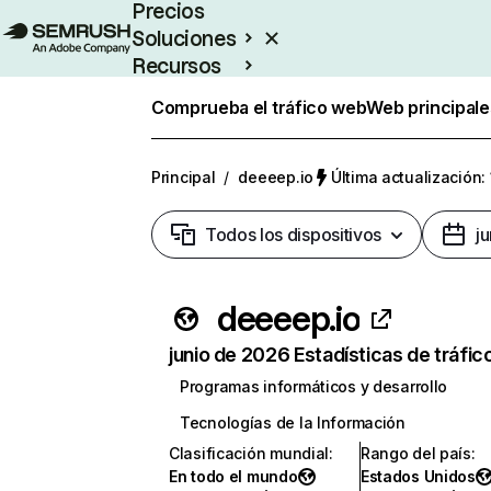
Precios
Soluciones
Recursos
Empresas
Comprueba el tráfico web
Web principale
Principal
/
deeeep.io
Última actualización:
Todos los dispositivos
j
deeeep.io
junio de 2026 Estadísticas de tráfic
Programas informáticos y desarrollo
Tecnologías de la Información
Clasificación mundial
:
Rango del país
:
En todo el mundo
Estados Unidos