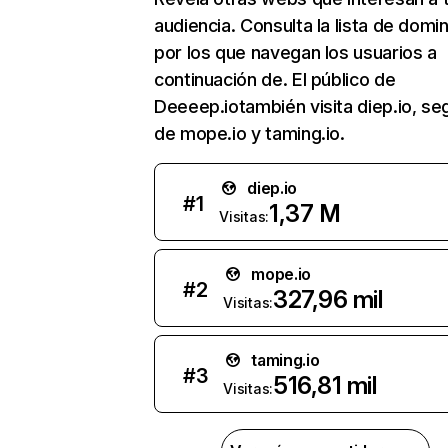
audiencia. Consulta la lista de domi
por los que navegan los usuarios a
continuación de. El público de
Deeeep.iotambién visita diep.io, se
de mope.io y taming.io.
diep.io
#
1
1,37 M
Visitas:
mope.io
#
2
327,96 mil
Visitas:
taming.io
#
3
516,81 mil
Visitas: