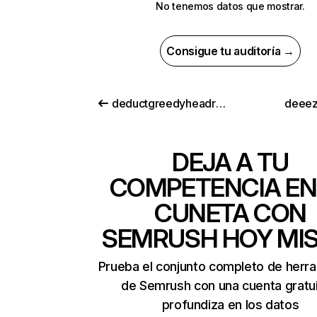
No tenemos datos que mostrar.
Consigue tu auditoría →
deductgreedyheadroom.com
deeez
DEJA A TU
COMPETENCIA EN
CUNETA CON
SEMRUSH HOY MI
Prueba el conjunto completo de herr
de Semrush con una cuenta gratui
profundiza en los datos