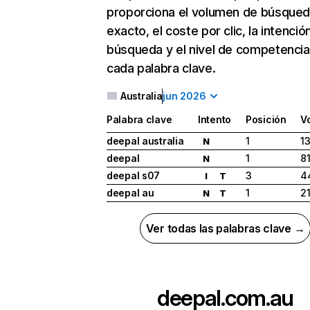
proporciona el volumen de búsque
exacto, el coste por clic, la intenció
búsqueda y el nivel de competencia
cada palabra clave.
Australia
jun 2026
Palabra clave
Intento
Posición
V
deepal australia
1
1
N
deepal
1
8
N
deepal s07
3
4
I
T
deepal au
1
2
N
T
Ver todas las palabras clave →
deepal.com.au