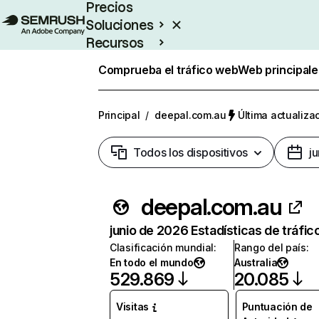
Precios
Soluciones
Recursos
Empresas
Comprueba el tráfico web
Web principale
Principal
/
deepal.com.au
Última actualizac
Todos los dispositivos
j
deepal.com.au
junio de 2026 Estadísticas de tráfic
Clasificación mundial
:
Rango del país
:
En todo el mundo
Australia
529.869
20.085
Visitas
Puntuación de