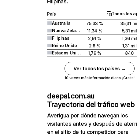
Filipinas.
Todos los a
País
Australia
75,33 %
35,31 mi
Nueva Zelanda
11,34 %
5,31 mil
Filipinas
2,91 %
1,36 mil
Reino Unido
2,8 %
1,31 mil
Estados Unidos
1,79 %
840
Ver todos los países →
10 veces más información diaria. ¡Gratis!
deepal.com.au
Trayectoria del tráfico web
Averigua por dónde navegan los
visitantes antes y después de aterr
en el sitio de tu competidor para