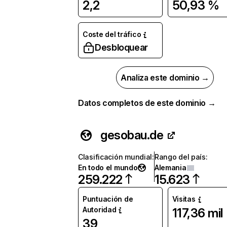
2,2
50,93 %
Coste del tráfico
Desbloquear
Analiza este dominio →
Datos completos de este dominio →
gesobau.de
Clasificación mundial
:
Rango del país
:
En todo el mundo
Alemania
259.222
15.623
Puntuación de
Visitas
Autoridad
117,36 mil
39