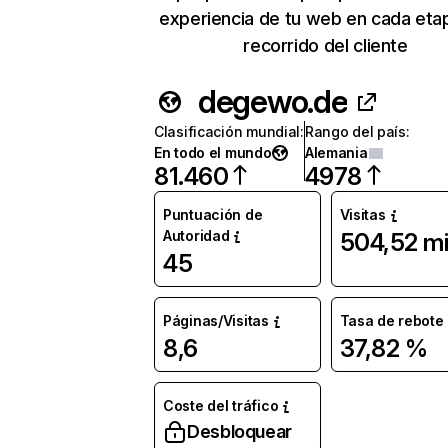
experiencia de tu web en cada eta
recorrido del cliente
degewo.de
Clasificación mundial
:
Rango del país
:
En todo el mundo
Alemania
81.460
4978
Puntuación de
Visitas
Autoridad
504,52 mi
45
Páginas/Visitas
Tasa de rebote
8,6
37,82 %
Coste del tráfico
Desbloquear