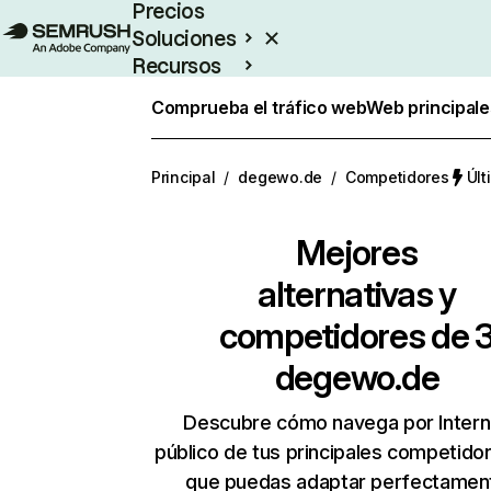
Precios
Soluciones
Recursos
Empresas
Comprueba el tráfico web
Web principale
Principal
/
degewo.de
/
Competidores
Últ
Mejores
alternativas y
competidores de 
degewo.de
Descubre cómo navega por Intern
público de tus principales competido
que puedas adaptar perfectament