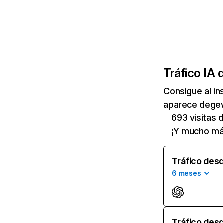
Tráfico IA 
Consigue al i
aparece degewo
693 visitas
¡Y mucho má
Tráfico desd
6 meses
Tráfico desd