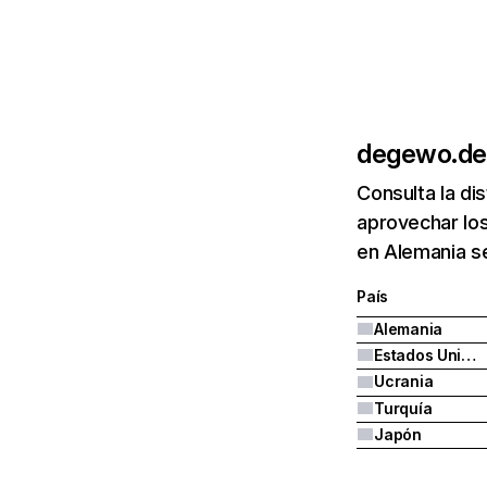
degewo.de
Consulta la di
aprovechar lo
en Alemania s
País
Alemania
Estados Unidos
Ucrania
Turquía
Japón