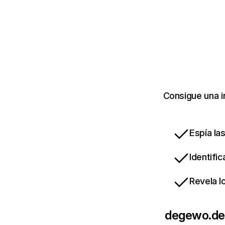
Consigue una i
Espía la
Identifi
Revela l
degewo.de