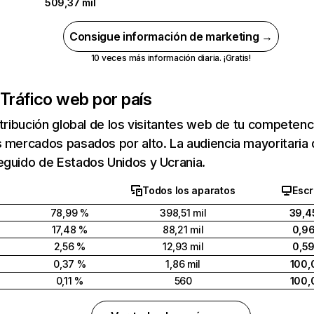
509,37 mil
Consigue información de marketing →
10 veces más información diaria. ¡Gratis!
Tráfico web por país
stribución global de los visitantes web de tu competen
s mercados pasados por alto. La audiencia mayoritari
eguido de Estados Unidos y Ucrania.
Todos los aparatos
Escr
78,99 %
398,51 mil
39,4
17,48 %
88,21 mil
0,9
2,56 %
12,93 mil
0,5
0,37 %
1,86 mil
100,
0,11 %
560
100,