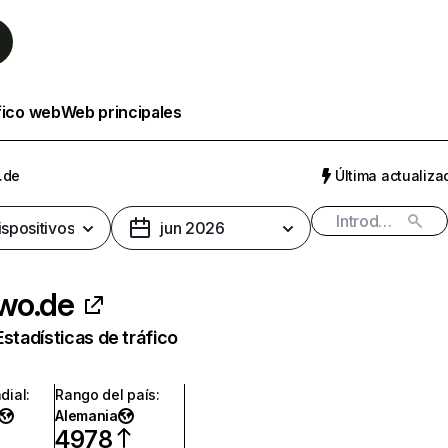
fico web
Web principales
.de
Última actualizac
ispositivos
jun 2026
wo.de
Estadísticas de tráfico
dial
:
Rango del país
:
Alemania
4978