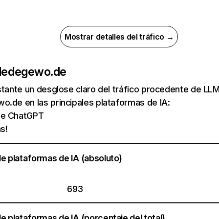
Mostrar detalles del tráfico →
de
degewo.de
nstante un desglose claro del tráfico procedente de 
.de en las principales plataformas de IA:
 de ChatGPT
s!
e plataformas de IA (absoluto)
693
e plataformas de IA (porcentaje del total)