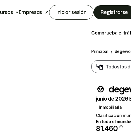
ursos
Empresas
Iniciar sesión
Registrarse
Comprueba el trá
Principal
/
degewo
Todos los d
dege
junio de 2026 
Inmobiliaria
Clasificación mun
En todo el mundo
81.460