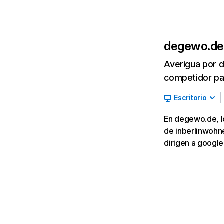
degewo.de
Averigua por d
competidor par
Escritorio
En degewo.de, lo
de inberlinwohne
dirigen a googl