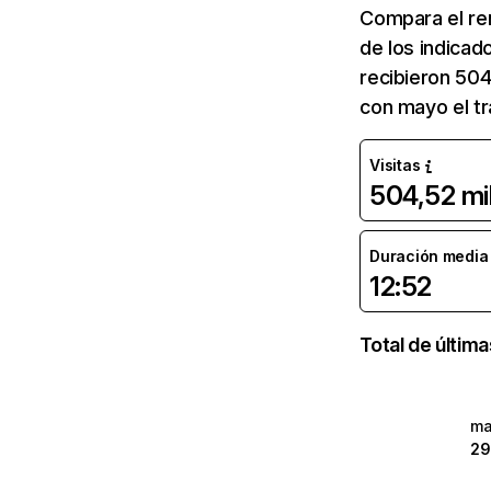
Compara el re
de los indicad
recibieron 504
con mayo el t
Visitas
504,52 mi
Duración media d
12:52
Total de últim
ma
29