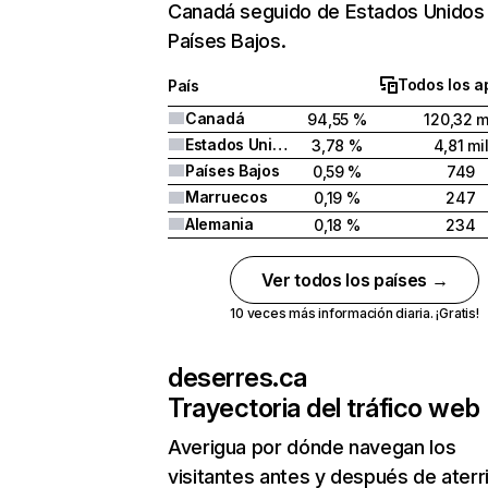
Canadá seguido de Estados Unidos
Países Bajos.
Todos los a
País
Canadá
94,55 %
120,32 m
Estados Unidos
3,78 %
4,81 mi
Países Bajos
0,59 %
749
Marruecos
0,19 %
247
Alemania
0,18 %
234
Ver todos los países →
10 veces más información diaria. ¡Gratis!
deserres.ca
Trayectoria del tráfico web
Averigua por dónde navegan los
visitantes antes y después de aterr