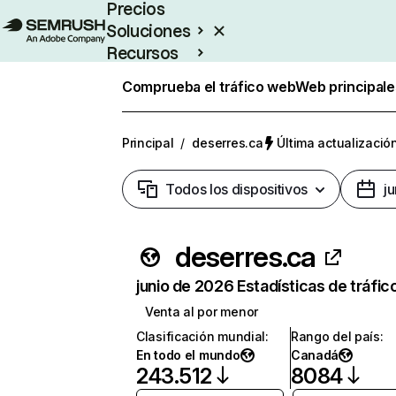
Precios
Soluciones
Recursos
Empresas
Comprueba el tráfico web
Web principale
Principal
/
deserres.ca
Última actualización
Todos los dispositivos
j
deserres.ca
junio de 2026 Estadísticas de tráfic
Venta al por menor
Clasificación mundial
:
Rango del país
:
En todo el mundo
Canadá
243.512
8084