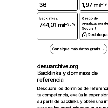
36
1,97 mil
+19
Backlinks
Riesgo de
penalización d
744,01 mil
+35 %
Google
Desbloqu
Consigue más datos gratis →
desuarchive.org
Backlinks y dominios de
referencia
Descubre los dominios de referenc
tu competencia, evalúa la expansió
su perfil de backlinks y obtén una 
clara de las oportunidades que pue