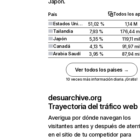
Japón.
Todos los a
País
Estados Unidos
51,02 %
1,14 M
Tailandia
7,93 %
176,44 mi
Japón
5,35 %
119,11 mi
Canadá
4,13 %
91,97 mi
Arabia Saudí
3,95 %
87,94 mi
Ver todos los países →
10 veces más información diaria. ¡Gratis!
desuarchive.org
Trayectoria del tráfico web
Averigua por dónde navegan los
visitantes antes y después de aterr
en el sitio de tu competidor para