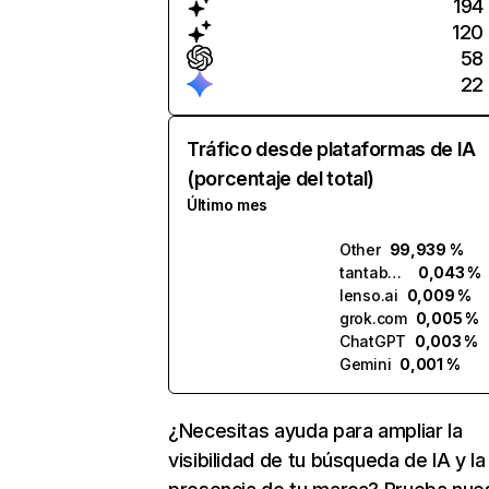
194
120
58
22
Tráfico desde plataformas de IA
(porcentaje del total)
Último mes
Other
99,939 %
tantabus.ai
0,043 %
lenso.ai
0,009 %
grok.com
0,005 %
ChatGPT
0,003 %
Gemini
0,001 %
¿Necesitas ayuda para ampliar la
visibilidad de tu búsqueda de IA y la