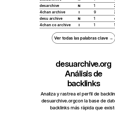
desarchive
1
N
4chan archive
9
I
desu archive
1
N
4chan co archive
1
I
Ver todas las palabras clave →
desuarchive.org
Análisis de
backlinks
Analiza y rastrea el perfil de backli
desuarchive.orgcon la base de dat
backlinks más rápida que exist