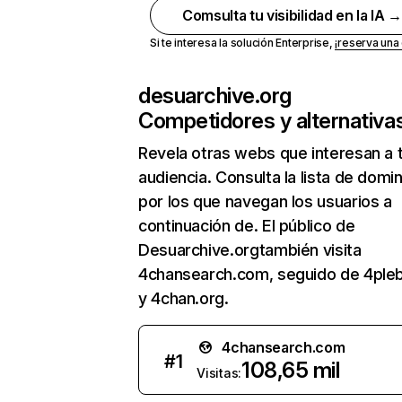
Comsulta tu visibilidad en la IA 
Si te interesa la solución Enterprise,
¡reserva un
desuarchive.org
Competidores y alternativa
Revela otras webs que interesan a 
audiencia. Consulta la lista de domi
por los que navegan los usuarios a
continuación de. El público de
Desuarchive.orgtambién visita
4chansearch.com, seguido de 4ple
y 4chan.org.
4chansearch.com
#
1
108,65 mil
Visitas: