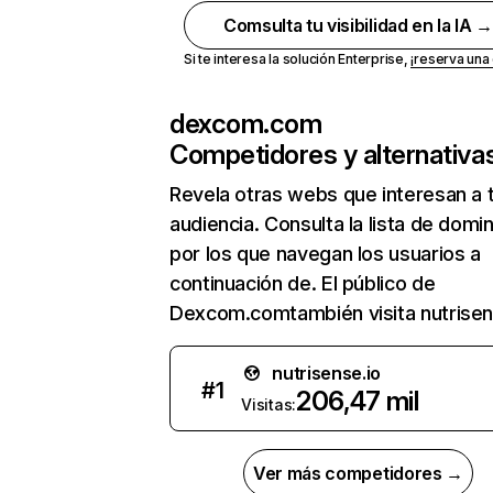
Comsulta tu visibilidad en la IA 
Si te interesa la solución Enterprise,
¡reserva un
dexcom.com
Competidores y alternativa
Revela otras webs que interesan a 
audiencia. Consulta la lista de domi
por los que navegan los usuarios a
continuación de. El público de
Dexcom.comtambién visita nutrisen
nutrisense.io
#
1
206,47 mil
Visitas:
Ver más competidores →