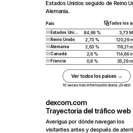
Estados Unidos seguido de Reino U
Alemania.
Todos los a
País
Estados Unidos
84,66 %
3,73 
Reino Unido
2,73 %
120,29 m
Alemania
2,63 %
116,21 m
Canadá
2,6 %
114,66 m
Francia
0,8 %
35,29 m
Ver todos los países →
10 veces más información diaria. ¡Gratis!
dexcom.com
Trayectoria del tráfico web
Averigua por dónde navegan los
visitantes antes y después de aterr