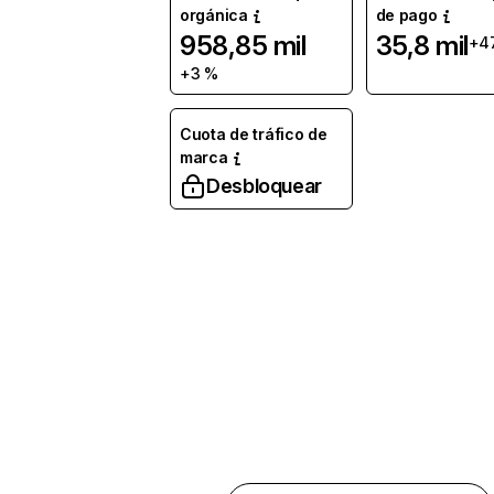
orgánica
de pago
958,85 mil
35,8 mil
+4
+3 %
Cuota de tráfico de
marca
Desbloquear