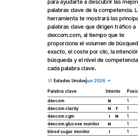
para ayudarte a descubrir las mejor
palabras clave de la competencia. L
herramienta te mostrará las princip
palabras clave que dirigen tráfico a
dexcom.com, al tiempo que te
proporciona el volumen de búsque
exacto, el coste por clic, la intenció
búsqueda y el nivel de competencia
cada palabra clave.
Estados Unidos
jun 2026
Palabra clave
Intento
Posi
dexcom
1
N
dexcom clarity
1
N
T
dexcom cgm
1
I
N
dexcom glucose monitor
1
N
blood sugar monitor
1
I