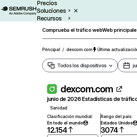
Precios
Soluciones
Recursos
Empresas
Comprueba el tráfico web
Web principale
Principal
/
dexcom.com
Última actualizació
Todos los dispositivos
j
dexcom.com
junio de 2026 Estadísticas de tráfic
Sanidad
Clasificación mundial
:
Rango del país
:
En todo el mundo
Estados Unidos
12.154
3074