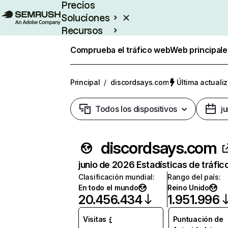
Precios
Soluciones
Recursos
Empresas
Comprueba el tráfico web
Web principale
Principal
/
discordsays.com
Última actualiz
Todos los dispositivos
j
discordsays.com
junio de 2026 Estadísticas de tráfic
Clasificación mundial
:
Rango del país
:
En todo el mundo
Reino Unido
20.456.434
1.951.996
Visitas
Puntuación de