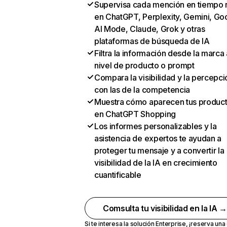
Supervisa cada mención en tiempo 
en ChatGPT, Perplexity, Gemini, Go
AI Mode, Claude, Grok y otras
plataformas de búsqueda de IA
Filtra la información desde la marca 
nivel de producto o prompt
Compara la visibilidad y la percepci
con las de la competencia
Muestra cómo aparecen tus produc
en ChatGPT Shopping
Los informes personalizables y la
asistencia de expertos te ayudan a
proteger tu mensaje y a convertir la
visibilidad de la IA en crecimiento
cuantificable
Comsulta tu visibilidad en la IA 
Si te interesa la solución Enterprise,
¡reserva un