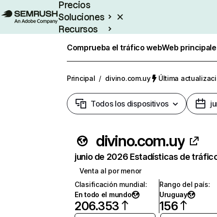
Precios
Soluciones
Recursos
Empresas
Comprueba el tráfico web
Web principale
Principal
/
divino.com.uy
Última actualizaci
Todos los dispositivos
j
divino.com.uy
junio de 2026 Estadísticas de tráfic
Venta al por menor
Clasificación mundial
:
Rango del país
:
En todo el mundo
Uruguay
206.353
156