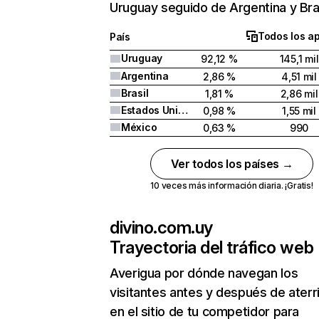
Uruguay seguido de Argentina y Bras
Todos los a
País
Uruguay
92,12 %
145,1 mil
Argentina
2,86 %
4,51 mil
Brasil
1,81 %
2,86 mil
Estados Unidos
0,98 %
1,55 mil
México
0,63 %
990
Ver todos los países →
10 veces más información diaria. ¡Gratis!
divino.com.uy
Trayectoria del tráfico web
Averigua por dónde navegan los
visitantes antes y después de aterr
en el sitio de tu competidor para