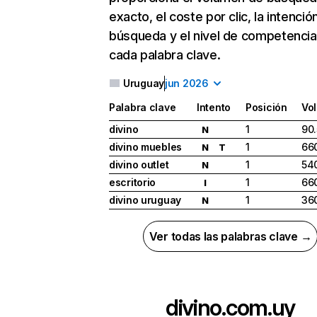
exacto, el coste por clic, la intenció
búsqueda y el nivel de competencia
cada palabra clave.
Uruguay
jun 2026
Palabra clave
Intento
Posición
Vo
divino
1
90
N
divino muebles
1
66
N
T
divino outlet
1
54
N
escritorio
1
66
I
divino uruguay
1
36
N
Ver todas las palabras clave →
divino.com.uy