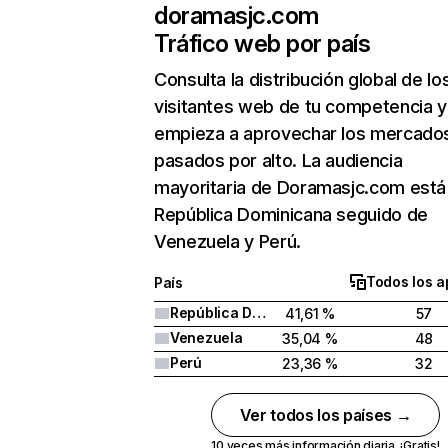
doramasjc.com
Tráfico web por país
Consulta la distribución global de lo
visitantes web de tu competencia y
empieza a aprovechar los mercado
pasados por alto. La audiencia
mayoritaria de Doramasjc.com está
República Dominicana seguido de
Venezuela y Perú.
Todos los a
País
República Dominicana
41,61 %
57
Venezuela
35,04 %
48
Perú
23,36 %
32
Ver todos los países →
10 veces más información diaria. ¡Gratis!