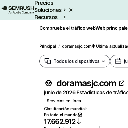
Precios
Soluciones
Recursos
Empresas
Comprueba el tráfico web
Web principale
Principal
/
doramasjc.com
Última actualiza
Todos los dispositivos
j
doramasjc.com
junio de 2026 Estadísticas de tráfic
Servicios en línea
Clasificación mundial
:
En todo el mundo
17.662.912