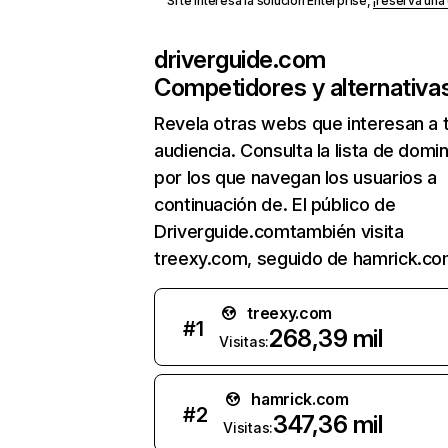
Si te interesa la solución Enterprise,
¡reserva un
driverguide.com
Competidores y alternativa
Revela otras webs que interesan a 
audiencia. Consulta la lista de domi
por los que navegan los usuarios a
continuación de. El público de
Driverguide.comtambién visita
treexy.com, seguido de hamrick.co
treexy.com
#
1
268,39 mil
Visitas:
hamrick.com
#
2
347,36 mil
Visitas: