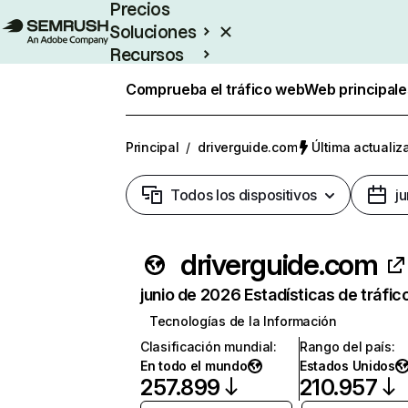
Precios
Soluciones
Recursos
Empresas
Comprueba el tráfico web
Web principale
Principal
/
driverguide.com
Última actualiz
Todos los dispositivos
j
driverguide.com
junio de 2026 Estadísticas de tráfic
Tecnologías de la Información
Clasificación mundial
:
Rango del país
:
En todo el mundo
Estados Unidos
257.899
210.957