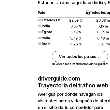
Estados Unidos seguido de India y E
Todos los a
País
Estados Unidos
22,59 %
26,68 mi
India
6,05 %
7,15 mil
Egipto
5,79 %
6,84 mi
Italia
5,49 %
6,48 mi
Brasil
4,26 %
5,03 mi
Ver todos los países →
10 veces más información diaria. ¡Gratis!
driverguide.com
Trayectoria del tráfico web
Averigua por dónde navegan los
visitantes antes y después de aterr
en el sitio de tu competidor para