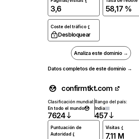
Páginas/Visitas
Tasa de rebote
3,6
58,17 %
Coste del tráfico
Desbloquear
Analiza este dominio →
Datos completos de este dominio →
confirmtkt.com
Clasificación mundial
:
Rango del país
:
En todo el mundo
India
7624
457
Puntuación de
Visitas
Autoridad
7,11 M