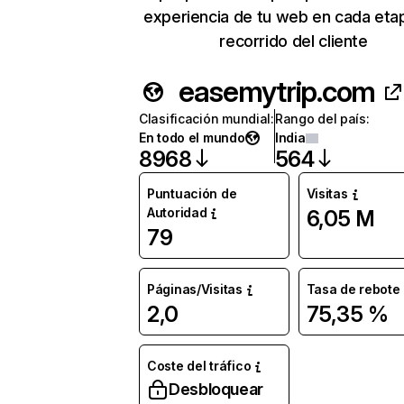
experiencia de tu web en cada eta
recorrido del cliente
easemytrip.com
Clasificación mundial
:
Rango del país
:
En todo el mundo
India
8968
564
Puntuación de
Visitas
Autoridad
6,05 M
79
Páginas/Visitas
Tasa de rebote
2,0
75,35 %
Coste del tráfico
Desbloquear