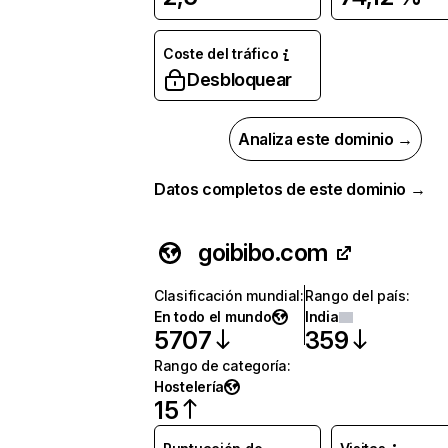
Coste del tráfico
Desbloquear
Analiza este dominio →
Datos completos de este dominio →
goibibo.com
Clasificación mundial
:
Rango del país
:
En todo el mundo
India
5707
359
Rango de categoría
:
Hostelería
15