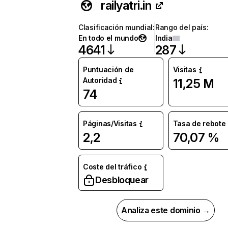
railyatri.in
Clasificación mundial
:
Rango del país
:
En todo el mundo
India
4641
287
Puntuación de
Visitas
Autoridad
11,25 M
74
Páginas/Visitas
Tasa de rebote
2,2
70,07 %
Coste del tráfico
Desbloquear
Analiza este dominio →