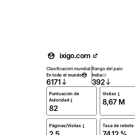
ixigo.com
Clasificación mundial
:
Rango del país
:
En todo el mundo
India
6171
392
Puntuación de
Visitas
Autoridad
8,67 M
82
Páginas/Visitas
Tasa de rebote
2,5
74,12 %