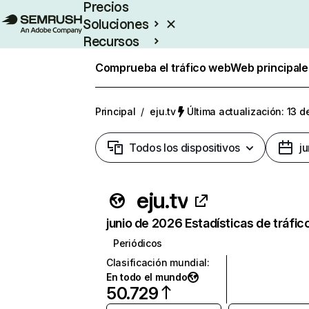
Precios
Soluciones
Recursos
Empresas
Comprueba el tráfico web
Web principale
Principal
/
eju.tv
Última actualización: 13 d
Todos los dispositivos
j
eju.tv
junio de 2026 Estadísticas de tráfic
Periódicos
Clasificación mundial
:
En todo el mundo
50.729