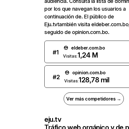
audiencia. Consulta la lista de domi
por los que navegan los usuarios a
continuación de. El público de
Eju.tvtambién visita eldeber.com.bo
seguido de opinion.com.bo.
eldeber.com.bo
#
1
1,24 M
Visitas:
opinion.com.bo
#
2
128,78 mil
Visitas:
Ver más competidores →
eju.tv
Tráfico web orgánico y de 