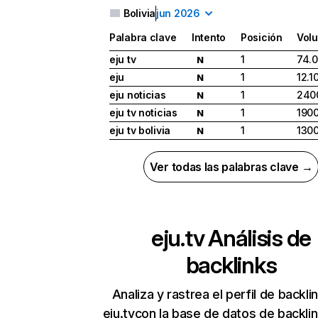
Bolivia
jun 2026
Palabra clave
Intento
Posición
Vol
eju tv
1
74.
N
eju
1
12.1
N
eju noticias
1
240
N
eju tv noticias
1
190
N
eju tv bolivia
1
130
N
Ver todas las palabras clave →
eju.tv
Análisis de
backlinks
Analiza y rastrea el perfil de backli
eju.tvcon la base de datos de backli