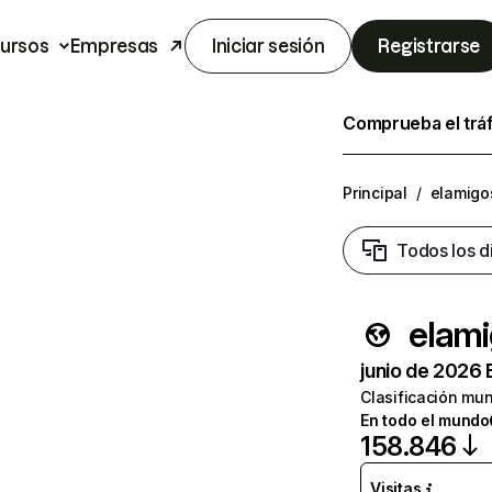
ursos
Empresas
Iniciar sesión
Registrarse
Comprueba el trá
Principal
/
elamig
Todos los d
elam
junio de 2026 
Clasificación mun
En todo el mundo
158.846
Visitas