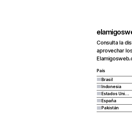
elamigosw
Consulta la di
aprovechar los
Elamigosweb.c
País
Brasil
Indonesia
Estados Unidos
España
Pakistán