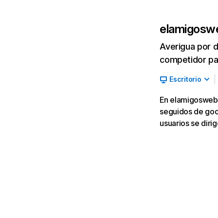
elamigosw
Averigua por d
competidor par
Escritorio
En elamigosweb.c
seguidos de goog
usuarios se diri