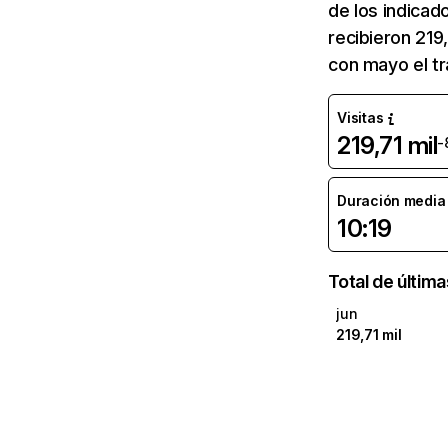
de los indicad
recibieron 219
con mayo el t
Visitas
219,71 mil
-
Duración media d
10:19
Total de últim
jun
219,71 mil