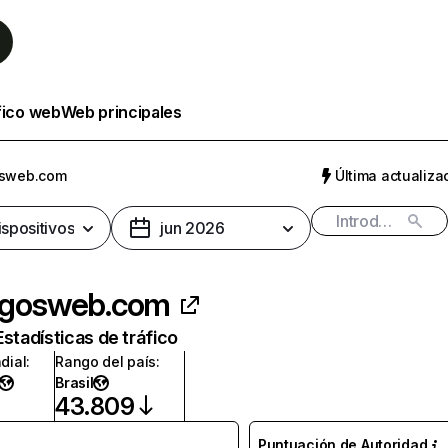
fico web
Web principales
osweb.com
Última actualizac
ispositivos
jun 2026
igosweb.com
Estadísticas de tráfico
dial
:
Rango del país
:
Brasil
43.809
Puntuación de Autoridad