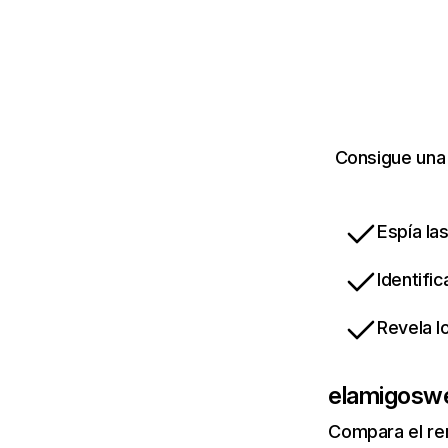
Consigue una 
Espía la
Identifi
Revela l
elamigosw
Compara el re