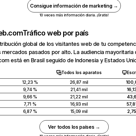
Consigue información de marketing →
10 veces más información diaria. ¡Gratis!
eb.com
Tráfico web por país
stribución global de los visitantes web de tu competen
 mercados pasados por alto. La audiencia mayoritaria
om está en Brasil seguido de Indonesia y Estados Uni
Todos los aparatos
Escr
12,23 %
26,87 mil
100,
9,74 %
21,41 mil
16,1
9,66 %
21,22 mil
43,
7,71 %
16,93 mil
57,8
6,87 %
15,09 mil
2,7
Ver todos los países →