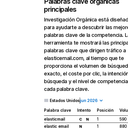
Palabras clave orgánicas
principales
Investigación Orgánica
está diseña
para ayudarte a descubrir las mejor
palabras clave de la competencia. L
herramienta te mostrará las princip
palabras clave que dirigen tráfico a
elasticemail.com, al tiempo que te
proporciona el volumen de búsque
exacto, el coste por clic, la intenció
búsqueda y el nivel de competencia
cada palabra clave.
Estados Unidos
jun 2026
Palabra clave
Intento
Posición
Vol
elasticmail
1
590
C
N
elastic email
1
880
N