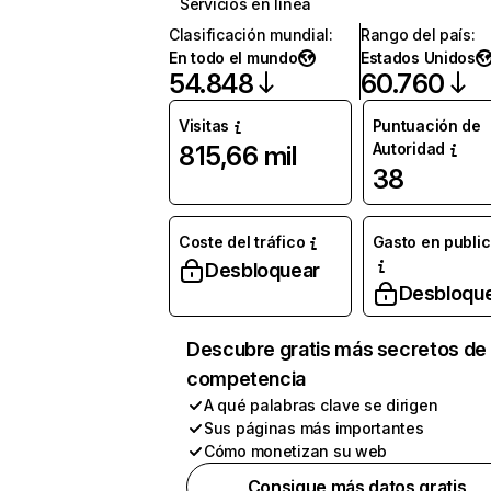
Servicios en línea
Clasificación mundial
:
Rango del país
:
En todo el mundo
Estados Unidos
54.848
60.760
Visitas
Puntuación de
Autoridad
815,66 mil
38
Coste del tráfico
Gasto en publi
Desbloquear
Desbloqu
Descubre gratis más secretos de 
competencia
A qué palabras clave se dirigen
Sus páginas más importantes
Cómo monetizan su web
Consigue más datos gratis