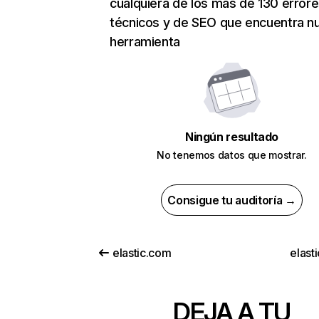
cualquiera de los más de 130 error
técnicos y de SEO que encuentra n
herramienta
Ningún resultado
No tenemos datos que mostrar.
Consigue tu auditoría →
elastic.com
elasti
DEJA A TU