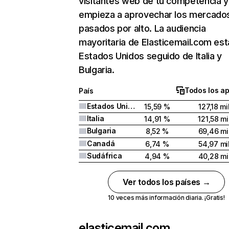
visitantes web de tu competencia y
empieza a aprovechar los mercado
pasados por alto. La audiencia
mayoritaria de Elasticemail.com est
Estados Unidos seguido de Italia y
Bulgaria.
Todos los a
País
Estados Unidos
15,59 %
127,18 mi
Italia
14,91 %
121,58 mi
Bulgaria
8,52 %
69,46 mi
Canadá
6,74 %
54,97 mi
Sudáfrica
4,94 %
40,28 mi
Ver todos los países →
10 veces más información diaria. ¡Gratis!
elasticemail.com