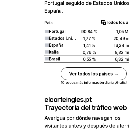
Portugal seguido de Estados Unidos
España.
Todos los a
País
Portugal
90,84 %
1,05 M
Estados Unidos
1,77 %
20,49 m
España
1,41 %
16,34 m
Italia
0,76 %
8,82 mi
Brasil
0,55 %
6,32 mi
Ver todos los países →
10 veces más información diaria. ¡Gratis!
elcorteingles.pt
Trayectoria del tráfico web
Averigua por dónde navegan los
visitantes antes y después de aterr