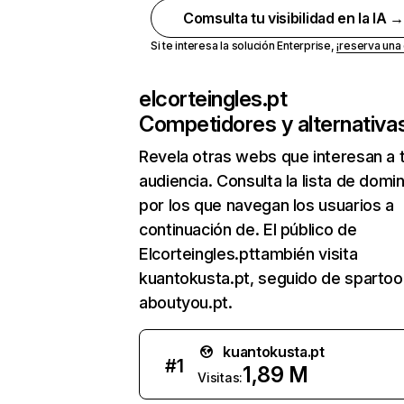
Comsulta tu visibilidad en la IA 
Si te interesa la solución Enterprise,
¡reserva un
elcorteingles.pt
Competidores y alternativa
Revela otras webs que interesan a 
audiencia. Consulta la lista de domi
por los que navegan los usuarios a
continuación de. El público de
Elcorteingles.pttambién visita
kuantokusta.pt, seguido de spartoo
aboutyou.pt.
kuantokusta.pt
#
1
1,89 M
Visitas: