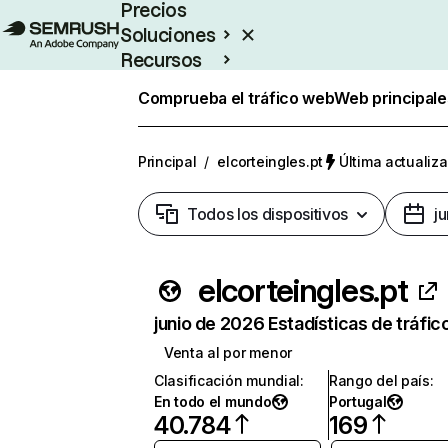
Precios
Soluciones
Recursos
Empresas
Comprueba el tráfico web
Web principale
Principal
/
elcorteingles.pt
Última actualiza
Todos los dispositivos
j
elcorteingles.pt
junio de 2026 Estadísticas de tráfic
Venta al por menor
Clasificación mundial
:
Rango del país
:
En todo el mundo
Portugal
40.784
169