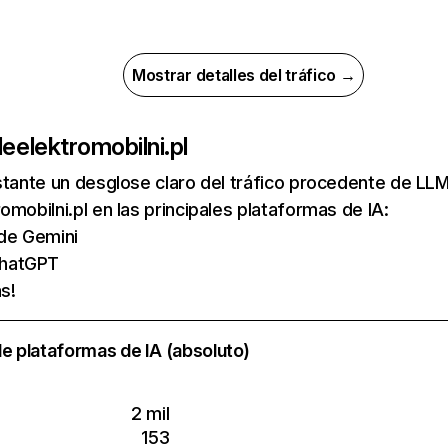
Mostrar detalles del tráfico →
de
elektromobilni.pl
nstante un desglose claro del tráfico procedente de 
omobilni.pl en las principales plataformas de IA:
 de Gemini
ChatGPT
s!
e plataformas de IA (absoluto)
2 mil
153