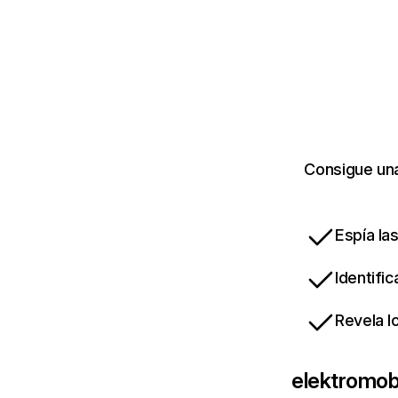
Consigue una
Espía la
Identifi
Revela l
elektromobi