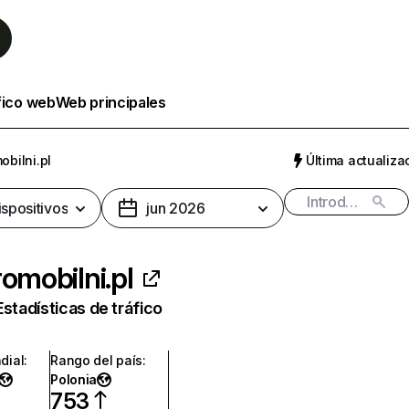
fico web
Web principales
obilni.pl
Última actualizac
ispositivos
jun 2026
romobilni.pl
Estadísticas de tráfico
dial
:
Rango del país
:
Polonia
753