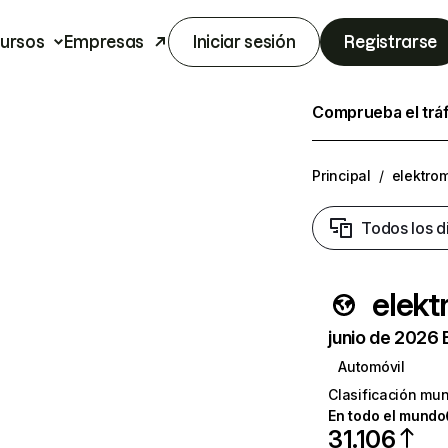
ursos
Empresas
Iniciar sesión
Registrarse
Comprueba el trá
Principal
/
elektrom
Todos los d
elekt
junio de 2026 
Automóvil
Clasificación mun
En todo el mundo
31.106