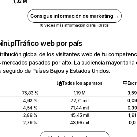
1,32 M
Consigue información de marketing →
10 veces más información diaria. ¡Gratis!
lni.pl
Tráfico web por país
stribución global de los visitantes web de tu competen
 mercados pasados por alto. La audiencia mayoritaria d
a seguido de Países Bajos y Estados Unidos.
Todos los aparatos
Escr
75,83 %
1,19 M
3,5
4,62 %
72,71 mil
0,0
4,54 %
71,44 mil
0,3
2,89 %
45,45 mil
1,9
2,79 %
43,96 mil
0,0