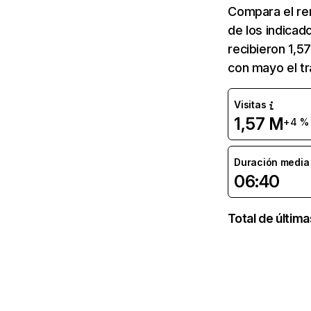
Compara el re
de los indicad
recibieron 1,5
con mayo el tr
Visitas
1,57 M
+4 %
Duración media d
06:40
Total de últim