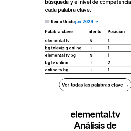
búsqueda y el nivel de competencia
cada palabra clave.
Reino Unido
jun 2026
Palabra clave
Intento
Posición
elemental tv
1
N
bg televiziq online
1
I
elemental tv bg
1
N
bg tv online
2
I
online tv bg
1
I
Ver todas las palabras clave →
elemental.tv
Análisis de