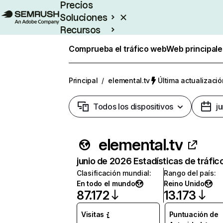
Precios
Soluciones
Recursos
Empresas
Comprueba el tráfico web
Web principale
Principal
/
elemental.tv
Última actualizació
Todos los dispositivos
j
elemental.tv
junio de 2026 Estadísticas de tráfic
Clasificación mundial
:
Rango del país
:
En todo el mundo
Reino Unido
87.172
13.173
Visitas
Puntuación de