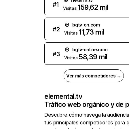
neterra.tv
#
1
159,62 mil
Visitas:
bgtv-on.com
#
2
11,73 mil
Visitas:
bgtv-online.com
#
3
58,39 mil
Visitas:
Ver más competidores →
elemental.tv
Tráfico web orgánico y de 
Descubre cómo navega la audienci
tus principales competidores para 