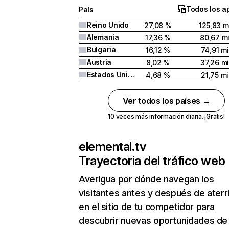
Todos los a
País
Reino Unido
27,08 %
125,83 m
Alemania
17,36 %
80,67 mi
Bulgaria
16,12 %
74,91 mi
Austria
8,02 %
37,26 mi
Estados Unidos
4,68 %
21,75 mi
Ver todos los países →
10 veces más información diaria. ¡Gratis!
elemental.tv
Trayectoria del tráfico web
Averigua por dónde navegan los
visitantes antes y después de aterr
en el sitio de tu competidor para
descubrir nuevas oportunidades de