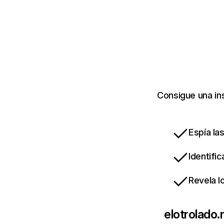
Consigue una in
Espía la
Identifi
Revela l
elotrolado.