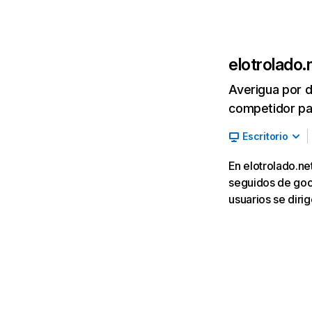
elotrolado.
Averigua por d
competidor par
Escritorio
En elotrolado.ne
seguidos de goog
usuarios se diri