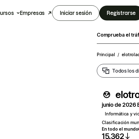
ursos
Empresas
Iniciar sesión
Registrarse
Comprueba el trá
Principal
/
elotrola
Todos los d
elotr
junio de 2026 
Informática y v
Clasificación mun
En todo el mundo
15.362