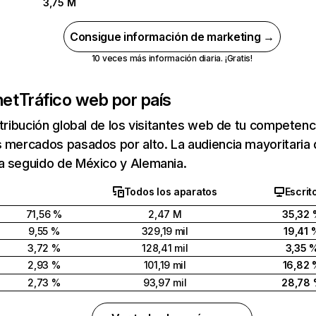
3,75 M
Consigue información de marketing →
10 veces más información diaria. ¡Gratis!
net
Tráfico web por país
stribución global de los visitantes web de tu competen
 mercados pasados por alto. La audiencia mayoritaria 
a seguido de México y Alemania.
Todos los aparatos
Escrit
71,56 %
2,47 M
35,32
9,55 %
329,19 mil
19,41 
3,72 %
128,41 mil
3,35 
2,93 %
101,19 mil
16,82 
2,73 %
93,97 mil
28,78