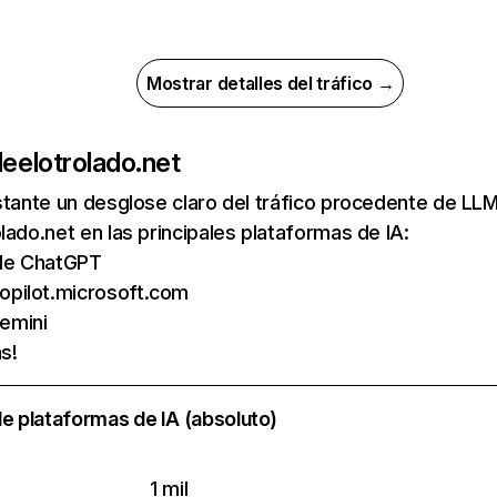
Mostrar detalles del tráfico →
de
elotrolado.net
nstante un desglose claro del tráfico procedente de 
lado.net en las principales plataformas de IA:
s de ChatGPT
opilot.microsoft.com
emini
s!
e plataformas de IA (absoluto)
1 mil