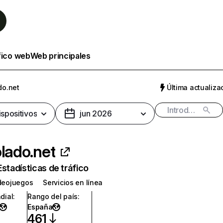
fico web
Web principales
do.net
Última actualizac
ispositivos
jun 2026
olado.net
Estadísticas de tráfico
ideojuegos
Servicios en línea
dial
:
Rango del país
:
España
461