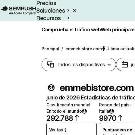
Precios
Soluciones
Recursos
Empresas
Comprueba el tráfico web
Web principale
Principal
/
emmebistore.com
Última actuali
Todos los dispositivos
j
emmebistore.com
junio de 2026 Estadísticas de tráfic
Clasificación mundial
:
Rango del país
:
En todo el mundo
Italia
292.788
9970
Visitas
Puntuación de