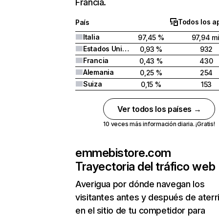
Francia.
Todos los a
País
Italia
97,45 %
97,94 mi
Estados Unidos
0,93 %
932
Francia
0,43 %
430
Alemania
0,25 %
254
Suiza
0,15 %
153
Ver todos los países →
10 veces más información diaria. ¡Gratis!
emmebistore.com
Trayectoria del tráfico web
Averigua por dónde navegan los
visitantes antes y después de aterr
en el sitio de tu competidor para