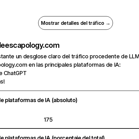
Mostrar detalles del tráfico →
de
escapology.com
nstante un desglose claro del tráfico procedente de 
logy.com en las principales plataformas de IA:
de ChatGPT
s!
e plataformas de IA (absoluto)
175
e plataformas de IA (porcentaje del total)