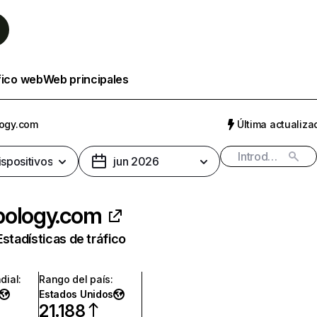
fico web
Web principales
ogy.com
Última actualizac
ispositivos
jun 2026
pology.com
Estadísticas de tráfico
dial
:
Rango del país
:
Estados Unidos
21.188