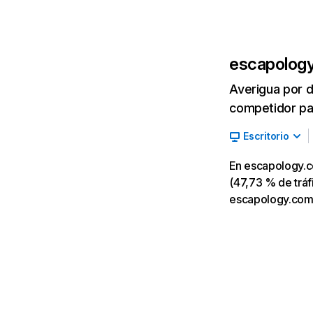
escapolog
Averigua por d
competidor par
Escritorio
En escapology.c
(47,73 % de tráf
escapology.com,