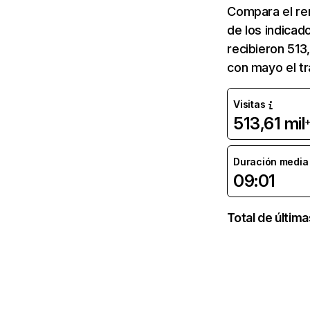
Compara el re
de los indicad
recibieron 513
con mayo el t
Visitas
513,61 mil
Duración media d
09:01
Total de últim