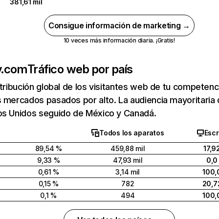
381,61 mil
Consigue información de marketing →
10 veces más información diaria. ¡Gratis!
y.com
Tráfico web por país
stribución global de los visitantes web de tu competen
s mercados pasados por alto. La audiencia mayoritari
os Unidos seguido de México y Canadá.
Todos los aparatos
Escr
89,54 %
459,88 mil
17,9
9,33 %
47,93 mil
0,0
0,61 %
3,14 mil
100,
0,15 %
782
20,7
0,1 %
494
100,