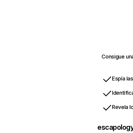
Consigue una
Espía la
Identifi
Revela l
escapolog