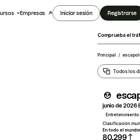
ursos
Empresas
Iniciar sesión
Registrarse
Comprueba el trá
Principal
/
escapol
Todos los d
esca
junio de 2026 
Entretenimiento
Clasificación mun
En todo el mundo
80.299