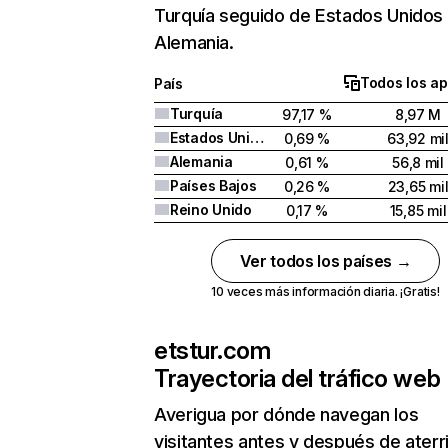
Turquía seguido de Estados Unidos
Alemania.
Todos los ap
País
Turquía
97,17 %
8,97 M
Estados Unidos
0,69 %
63,92 mi
Alemania
0,61 %
56,8 mil
Países Bajos
0,26 %
23,65 mi
Reino Unido
0,17 %
15,85 mil
Ver todos los países →
10 veces más información diaria. ¡Gratis!
etstur.com
Trayectoria del tráfico web
Averigua por dónde navegan los
visitantes antes y después de aterr