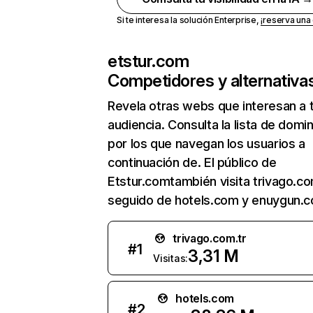
Si te interesa la solución Enterprise,
¡reserva un
etstur.com
Competidores y alternativa
Revela otras webs que interesan a 
audiencia. Consulta la lista de domi
por los que navegan los usuarios a
continuación de. El público de
Etstur.comtambién visita trivago.co
seguido de hotels.com y enuygun.
trivago.com.tr
#
1
3,31 M
Visitas:
hotels.com
#
2