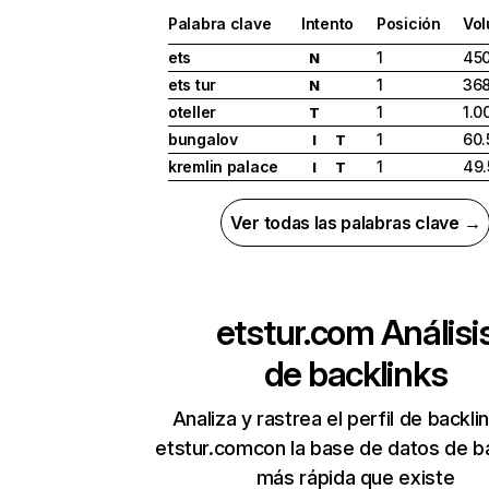
Palabra clave
Intento
Posición
Vo
ets
1
45
N
ets tur
1
36
N
oteller
1
1.0
T
bungalov
1
60.
I
T
kremlin palace
1
49.
I
T
Ver todas las palabras clave →
etstur.com
Análisi
de backlinks
Analiza y rastrea el perfil de backli
etstur.comcon la base de datos de b
más rápida que existe