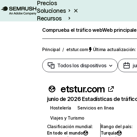
Precios
Soluciones
Recursos
Empresas
Comprueba el tráfico web
Web principale
Principal
/
etstur.com
Última actualización:
Todos los dispositivos
j
etstur.com
junio de 2026 Estadísticas de tráfic
Hostelería
Servicios en línea
Viajes y Turismo
Clasificación mundial
:
Rango del país
:
En todo el mundo
Turquía