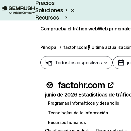
Precios
Soluciones
Recursos
Empresas
Comprueba el tráfico web
Web principale
Principal
/
factohr.com
Última actualización
Todos los dispositivos
j
factohr.com
junio de 2026 Estadísticas de tráfic
Programas informáticos y desarrollo
Tecnologías de la Información
Recursos humanos
Clasificación mundial
:
Rango del país
: