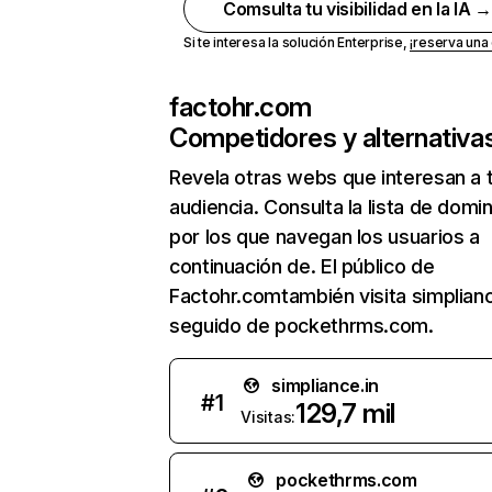
Comsulta tu visibilidad en la IA 
Si te interesa la solución Enterprise,
¡reserva un
factohr.com
Competidores y alternativa
Revela otras webs que interesan a 
audiencia. Consulta la lista de domi
por los que navegan los usuarios a
continuación de. El público de
Factohr.comtambién visita simplianc
seguido de pockethrms.com.
simpliance.in
#
1
129,7 mil
Visitas:
pockethrms.com