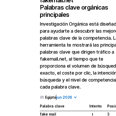
fakemail.net
Palabras clave orgánicas
principales
Investigación Orgánica
está diseña
para ayudarte a descubrir las mejor
palabras clave de la competencia. L
herramienta te mostrará las princip
palabras clave que dirigen tráfico a
fakemail.net, al tiempo que te
proporciona el volumen de búsque
exacto, el coste por clic, la intenció
búsqueda y el nivel de competencia
cada palabra clave.
Egipto
jun 2026
Palabra clave
Intento
Posi
fake mail
3
I