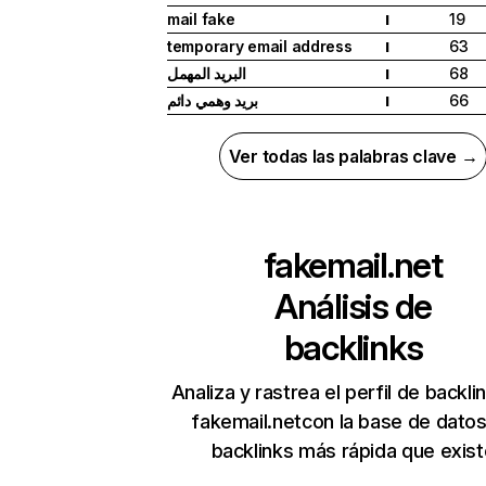
mail fake
19
I
temporary email address
63
I
البريد المهمل
68
I
بريد وهمي دائم
66
I
Ver todas las palabras clave →
fakemail.net
Análisis de
backlinks
Analiza y rastrea el perfil de backli
fakemail.netcon la base de dato
backlinks más rápida que exist