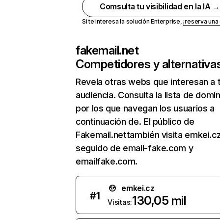
Comsulta tu visibilidad en la IA 
Si te interesa la solución Enterprise,
¡reserva un
fakemail.net
Competidores y alternativa
Revela otras webs que interesan a 
audiencia. Consulta la lista de domi
por los que navegan los usuarios a
continuación de. El público de
Fakemail.nettambién visita emkei.cz
seguido de email-fake.com y
emailfake.com.
emkei.cz
#
1
130,05 mil
Visitas: