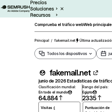
Precios
Soluciones
Recursos
Empresas
Comprueba el tráfico web
Web principale
Principal
/
fakemail.net
Última actualizació
Todos los dispositivos
j
fakemail.net
junio de 2026 Estadísticas de tráfic
Clasificación mundial
:
Rango del país
:
En todo el mundo
Egipto
64.884
2335
Visitas
Puntuación de