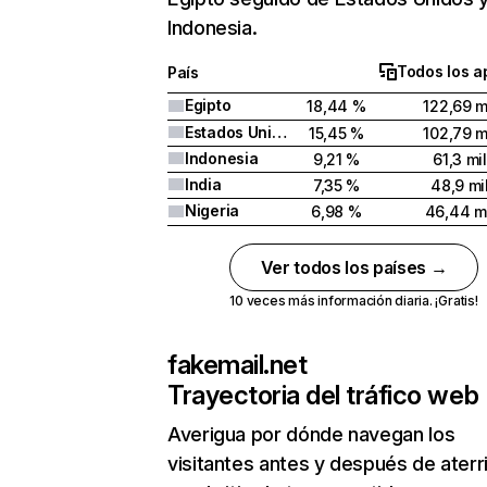
Indonesia.
Todos los a
País
Egipto
18,44 %
122,69 m
Estados Unidos
15,45 %
102,79 m
Indonesia
9,21 %
61,3 mil
India
7,35 %
48,9 mi
Nigeria
6,98 %
46,44 m
Ver todos los países →
10 veces más información diaria. ¡Gratis!
fakemail.net
Trayectoria del tráfico web
Averigua por dónde navegan los
visitantes antes y después de aterr