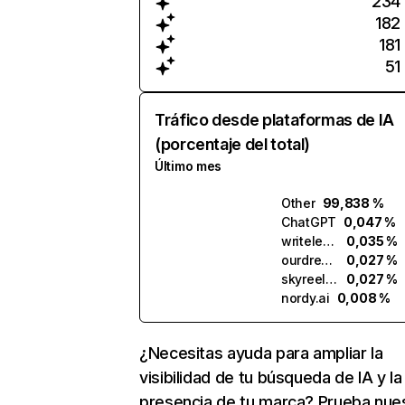
234
182
181
51
Tráfico desde plataformas de IA
(porcentaje del total)
Último mes
Other
99,838 %
ChatGPT
0,047 %
writeless.ai
0,035 %
ourdream.ai
0,027 %
skyreels.ai
0,027 %
nordy.ai
0,008 %
¿Necesitas ayuda para ampliar la
visibilidad de tu búsqueda de IA y la
presencia de tu marca? Prueba nue